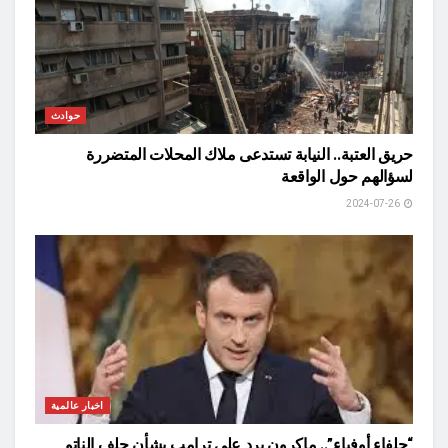
حوادث
حريق العتبة.. النيابة تستدعى ملاك المحلات المتضررة
لسؤالهم حول الواقعة
2024-07-26
اخبار عالمية
“حلفاء أوفياء”.. ماكرون يرد على ترامب بشأن حلف الناتو