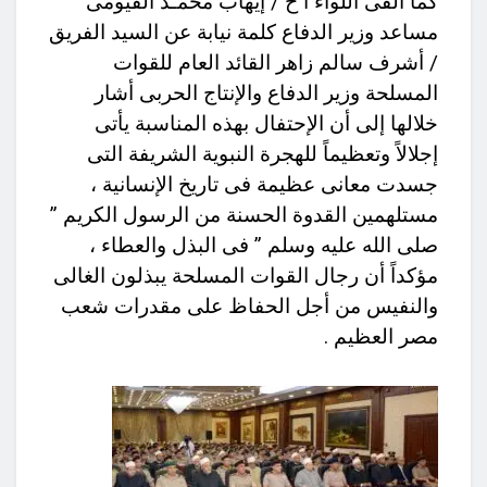
كما ألقى اللواء أ ح / إيهاب محمـد الفيومى
مساعد وزير الدفاع كلمة نيابة عن السيد الفريق
/ أشرف سالم زاهر القائد العام للقوات
المسلحة وزير الدفاع والإنتاج الحربى أشار
خلالها إلى أن الإحتفال بهذه المناسبة يأتى
إجلالاً وتعظيماً للهجرة النبوية الشريفة التى
جسدت معانى عظيمة فى تاريخ الإنسانية ،
مستلهمين القدوة الحسنة من الرسول الكريم ”
صلى الله عليه وسلم ” فى البذل والعطاء ،
مؤكداً أن رجال القوات المسلحة يبذلون الغالى
والنفيس من أجل الحفاظ على مقدرات شعب
مصر العظيم .