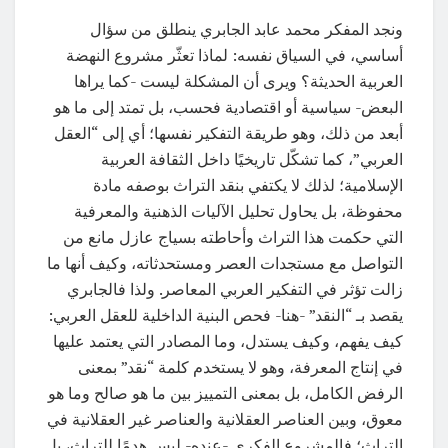
ونجد المفكر محمد عابد الجابري ينطلق من سؤال
أساسي، في السياق نفسه: لماذا تعثّر مشروع النهضة
العربية الحديثة؟ ويرى أن المشكلة ليست -كما يراها
البعض- سياسية أو اقتصادية فحسب، بل تمتد إلى ما هو
أبعد من ذلك، وهو طريقة التفكير نفسها؛ أي إلى “العقل
العربي”، كما تشكّل تاريخيًا داخل الثقافة العربية
الإسلامية؛ لذلك لا يكتفي بنقد التراث بوصفه مادة
محفوظة، بل يحاول تحليل الآليات الذهنية والمعرفية
التي حكمت هذا التراث وأحاطته بسياج عازل مانع من
التواصل مع مستجدات العصر ومستحدثاته، وكيف أنها ما
زالت تؤثر في التفكير العربي المعاصر. ولذا فالجابري
يقصد بـ “النقد” -هنا- فحص البنية الداخلية للعقل العربي:
كيف يفهم، وكيف يستدل، وما المصادر التي يعتمد عليها
في إنتاج المعرفة، وهو لا يستخدم كلمة “نقد” بمعنى
الرفض الكامل، بل بمعنى التمييز بين ما هو صالح وما هو
معوق، وبين العناصر العقلانية والعناصر غير العقلانية في
التراث؛ فالمشروع الفكري -عنده- ليس هدمًا للتراث، بل