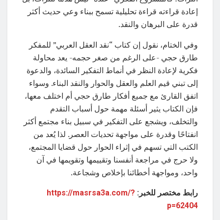
إعادة قراءته قراءة تحليلية تسمح ببناء وعي حديث أكثر
قدرة على البرهان والنقد.
وفي الختام، نقول إن كتاب “نقد العقل العربي” للمفكر
طارق حجي -على الرغم من صغر حجمه- يعد محاولة
فكرية لإعادة النظر في أنماط التفكير السائدة، والدعوة
إلى تبني قيم العلم والعقل والحوار والنقد البناء. وسواء
اتفق القارئ مع جميع أفكار طارق حجي أم اختلف معها،
فإن الكتاب يثير أسئلة مهمة حول أسباب التقدم
والتخلف، ويشجع على التفكير في سبيل بناء مجتمع أكثر
انفتاحًا وقدرة على مواجهة تحديات العصر. لذا يُعد من
الكتب التي تسهم في إثراء الحوار حول قضايا المجتمع،
ولا حرج في مراجعة أنفسنا وتقييمها وتقويمها في آن
واحد، ومواجهة أخطائنا بإخلاص وشجاعة.
رابط مختصر للخبر:
https://masrsa3a.com/?
p=62404