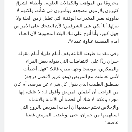
محرومًا من المواهب والكمالات العلوية.. وأطباء الشرق
كثيرون يلازمون مضجعه ويتآمرون في شأنه، ولكنهم لا
يداوونه بغير المخدرات الوقتية التي تطيل زمن العلة ولا
تبرئها. أنا أبكي على الشرقيين؛ لأن الضحك على الأمراض
جهل كبير، وأنا أنوح على تلك البلاد المحبوبة؛ لأن الغناء
أمام المصيبة غباوة عمياء”.
وفي مقدمة طبعته الثالثة يقف أمام طويلا أمام مقولة
جبران ردًّا على الانتقاضات التي يقوله بعض القراء
والمفكرين، موضحا وجهة نظره قائلا: “فهل أخطأت
لأنني تعاملت مع المريض (وهو عزيز لأقصى درجة)
بمنطلق الطبيب الذي يقول كل شيء عن مرضه، أم كان
من الواجب أن أطمئن المريض وأقول له: لا عليك، إنها
مجرد وعكة! لا شك أن لحظة أن الأمانة والانتماء
والإخلاص تحتم جميعها أن أحدث المريض بالروح التي
استلهمتها من جبران، حتى لو غضب المريض غضبا
عاصفا”.