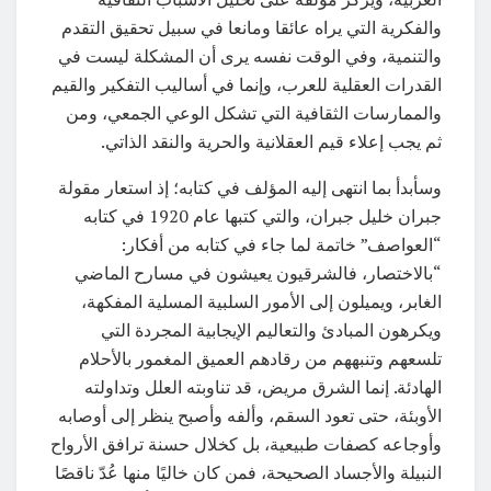
والفكرية التي يراه عائقا ومانعا في سبيل تحقيق التقدم
والتنمية، وفي الوقت نفسه يرى أن المشكلة ليست في
القدرات العقلية للعرب، وإنما في أساليب التفكير والقيم
والممارسات الثقافية التي تشكل الوعي الجمعي، ومن
ثم يجب إعلاء قيم العقلانية والحرية والنقد الذاتي.
وسأبدأ بما انتهى إليه المؤلف في كتابه؛ إذ استعار مقولة
جبران خليل جبران، والتي كتبها عام 1920 في كتابه
“العواصف” خاتمة لما جاء في كتابه من أفكار:
“بالاختصار، فالشرقيون يعيشون في مسارح الماضي
الغابر، ويميلون إلى الأمور السلبية المسلية المفكهة،
ويكرهون المبادئ والتعاليم الإيجابية المجردة التي
تلسعهم وتنبههم من رقادهم العميق المغمور بالأحلام
الهادئة. إنما الشرق مريض، قد تناوبته العلل وتداولته
الأوبئة، حتى تعود السقم، وألفه وأصبح ينظر إلى أوصابه
وأوجاعه كصفات طبيعية، بل كخلال حسنة ترافق الأرواح
النبيلة والأجساد الصحيحة، فمن كان خاليًا منها عُدّ ناقصًا