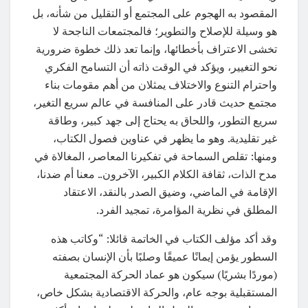
المقصود به الهجوم على المجتمع أو التقليل من شأنه، بل
هو وسيلة للإصلاح والتطوير؛ فالمجتمعات الناجحة لا
تخشى الاعتراف بأخطائها، وإنما تعد ذلك خطوة ضرورية
نحو التغيير، ويؤكد في الوقت ذاته أن التسامح الفكري
واحترام التنوع والاختلاف يمثلان من أهم مقومات بناء
مجتمع حديث قادر على المنافسة في عالم سريع التغير،
سريع التطور، واللحاق به يحتاج إلى جهد كبير، وطاقة
غير تقليدية. وهو ما يظهر في عناوين فصول الكتاب،
ومنها: تقلص السماحة في تفكيرنا المعاصر، المغالاة في
مدح الذات، ثقافة الكلام الكبير، الآخرون.. معنا أم ضدنا،
الإقامة في الماضي، وضيق الصدر بالنقد، الاعتقاد
المطلق في نظرية المؤامرة، تمجيد الفرد.
وقد أكد مؤلف الكتاب في الخاتمة قائلا: “وكاتب هذه
السطور يؤمن إيمانًا عميقًا وصلبًا بأن الإنسان بصفته
(موردًا بشريًا) سيكون هو عماد الحركة المجتمعية
المستقبلية بوجه عام، والحركة الاقتصادية بشكل خاص،