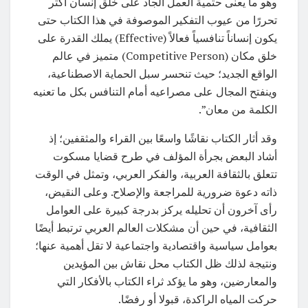
وهو ما يعنى حتمية العمل الجاد على خلق إنسان أكثر
تحررًا من عيوب التفكير الموصوفة في هذا الكتاب حتى
يكون إنساناً تنافسياً فعالاً (Effective) يملك القدرة على
خلق مكان (Competitive Person) متميز في عالم
الواقع الجديد؛ حيث تنحسر سبل الحماية الاصطناعية،
وينفتح المجال على مصراعيه أمام التنافس بكل ما تعنيه
الكلمة من معان”.
وقد أثار الكتاب نقاشًا واسعًا بين القراء والمثقفين؛ إذ
أشاد البعض بجرأة المؤلف في طرح قضايا مسكوت
تتعلق بالثقافة العربية، والفكر العربي، وتمثل في الوقت
ذاته دعوة ضرورية للمراجعة والإصلاح. وعلى النقيض،
رأى آخرون أن تحليله يركز بدرجة كبيرة على العوامل
الثقافية، في حين أن مشكلات العالم العربي ترتبط أيضًا
بعوامل سياسية واقتصادية واجتماعية لا تقل أهمية عنها؛
ونتيجة لذلك ظل الكتاب محل نقاش بين المؤيدين
والمعارضين، وهو ما يؤكد ثراء الكتاب بالأفكار التي
حركت المياه الراكدة، قبولا أو رفضًا.