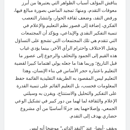
يناقش المؤلف أسباب الظواهر التي يعتبرها من أبرز
معوقات التقدم، ومنها: تمجيد الماضي بصورة مبالغ فيها،
ورفض النقد، وضعف ثقافة الحوار، وانتشار التعصب
الفكري، إضافة إلى قصور نظم التعليم والإعلام في
تنمية التفكير النقدي والإبداعي، ويؤكد أن المجتمعات
التي تتقدم هي تلك المجتمعات التي تشجع على التساؤل
وتقبل الاختلاف واحترام الرأي الآخر، بينما يؤدي غياب
هذه القيم إلى الجمود والتخلف والرجوع إلى عصور ما
قبل التاريخ؛ وربما هذا ما جعله يولي اهتماما كبيرا لقضية
التعليم باعتباره حجر الأساس في بناء الإنسان، وهذا
التعليم ليس المقصود به الطريقة التقليدية القائمة حفظ
المعلومات فحسب، بل التعليم القائم على تنمية القدرة
على التفكير والتحليل والاستنتاج، ويقرن به وسيلتي
الإعلام والثقافة لما لهما من دور كبير في تشكيل الوعي
الجمعي، وإصلاحهما يعد جزءًا أساسيًا من أي مشروع
حضاري يهدف إلى التقدم.
ويقف -أيضا- عند “النقد الذاتي” موضحا أنه ليس