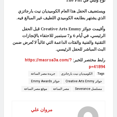
نوح وايلي في The Pitt
ويستضيف الحفل هذا العام الكوميديان نيت بارجاتزي
الذي يشتهر بطابعه الكوميدي اللطيف غير المبالغ فيه.
وأقيمت جوائز Creative Arts Emmy قبل الحفل
الرئيسي، في أيام 6 و7 سبتمبر للاحتفاء بالإنجازات
التقنية والفنية والفئات الداعمة التي غالباً لا تُعرض ضمن
البث المباشر للحفل الرئيسي.
رابط مختصر للخبر:
https://masrsa3a.com/?
p=41894
Tags:
الكوميديان نيت بارجاتزي
جريدة مصر الساعة
جوائز Creative Arts Emmy
جوائز Emmy Awards
مسلسل Severance
مصر الساعة
موقع مصر الساعة
مروان علي