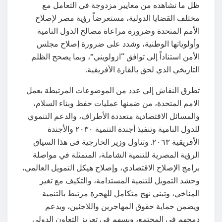
ظل ما نشاهده من معايير مزدوجة في التعامل مع
مختلف القضايا الدولية، مستعرضاً رؤية مصر لإصلاح
الأمم المتحدة وضرورة مراعاة مصالح الدول النامية
وأولوياتها الوطنية، وشدد على ضرورة إصلاح مجلس
الأمن استناداً إلى توافق “ازولويني”، وبما يصحح الظلم
التاريخي الذي لحق بالقارة الأفريقية.
تطرق النقاش إلي عدد من الموضوعات المرتبطة بعمل
الامم المتحدة، من ضمنها عمليات حفظ وبناء السلام،
والمسائل الاقتصادية متعددة الأطراف، والدعم التنموي
للدول النامية وتنفيذ أجندة التنمية ٢٠٣٠ والأجندة
الأفريقية ٢٠٦٣. وتناول وزير الخارجية فى هذا السياق
الرؤية المصرية للتنمية الشاملة، المتمثلة في مواصلة
برامج الإصلاح الاقتصادي، وإصلاح هيكل التمويل العالمي،
وحشد التمويل للتنمية المستدامة، والتكيف مع تغير
المناخي، وتبني نهج متكامل للهجرة مرتبط بالتنمية
ويضمن حماية حقوق المهاجرين واللاجئين، ويدعم
دمجهم في المجتمع، ويسهم فى تعزيز التعاون الدولي