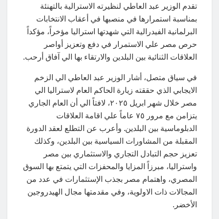
تقدم الوزير عبد العاطي لنظيرته الاسترالية بالتهنئة
بمناسبة استمرارها في منصبها في أعقاب الانتخابات
البرلمانية الفيدرالية التي شهدتها استراليا مؤخراً، مؤكداً
حرص مصر علي الاستمرار في دفع وتعزيز أواصر
العلاقات الثنائية بين البلدين والارتقاء بها الي آفاق أرحب.
في سياق متصل، أشار الوزير عبد العاطي الي الزخم
الايجابي الذي حققته زيارة الحاكم العام لاستراليا الي
مصر خلال شهر ابريل ٢٠٢٥، لافتاً الي أن العام الجاري
يتزامن مع مرور ٧٥ عاماً علي اقامة العلاقات
الدبلوماسية بين البلدين. وأعرب عن التطلع لعقد الدورة
المقبلة من المشاورات السياسية بين البلدين، وكذلك
تعزيز حجم التبادل التجاري والاستثماري بين مصر
واستراليا، مبرزاً المزايا والمحفزات التي يتمتع بها السوق
المصري، واهتمام مصر بجذب الإستثمارات في عدد من
المجالات ذات الاولوية، وفي مقدمتها مجال الهيدروجين
الأخضر.