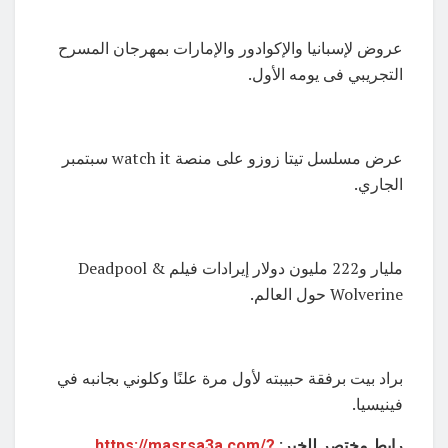
عروض لإسبانيا والإكوادور والإمارات بمهرجان المسرح
التجريبي فى يومه الأول.
عرض مسلسل تيتا زوزو على منصة watch it سبتمبر
الجاري.
مليار و222 مليون دولار إيرادات فيلم Deadpool &
Wolverine حول العالم.
براد بيت برفقة حبيبته لأول مرة علنًا وكلوني بجانبه في
فينيسيا.
رابط مختصر للخبر:
https://masrsa3a.com/?