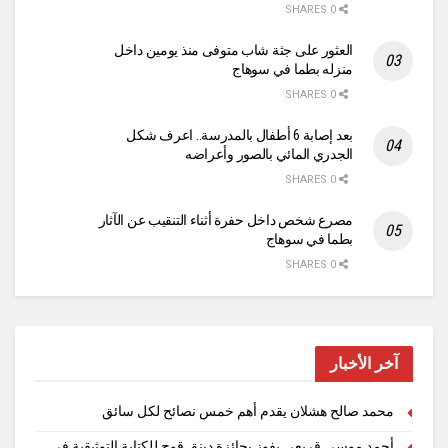
0 SHARES
العثور على جثة شاب متوفى منذ يومين داخل
منزله بطما في سوهاج
0 SHARES
بعد إصابة 6 أطفال بالمدرسة.. اعرف شكل
الجدري المائي بالصور وأعراضه
0 SHARES
مصرع شخص داخل حفرة أثناء التنقيب عن الآثار
بطما في سوهاج
0 SHARES
آخر الأخبار
محمد صالح هشلان يقدم أهم خمس نصائح لكل سائق
أحمد موسى قريعي يفوز بجائزة دينق قوج للكتابة التوثيقية في