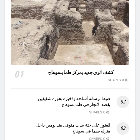
كشف اثري جديد بمركز طما بسوهاج
0 SHARES
ضبط ترسانة أسلحة وذخيرة بحوزة شقيقين
بقصد الاتجار في طما بسوهاج
0 SHARES
العثور على جثة شاب متوفى منذ يومين داخل
منزله بطما في سوهاج
0 SHARES