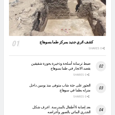
كشف اثري جديد بمركز طما بسوهاج
0 SHARES
ضبط ترسانة أسلحة وذخيرة بحوزة شقيقين
بقصد الاتجار في طما بسوهاج
0 SHARES
العثور على جثة شاب متوفى منذ يومين داخل
منزله بطما في سوهاج
0 SHARES
بعد إصابة 6 أطفال بالمدرسة.. اعرف شكل
الجدري المائي بالصور وأعراضه