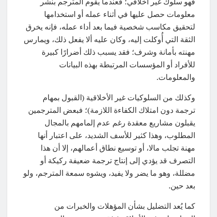
فهو سلوك غير أخلاقي؛ فعندما يقوم المترجم بنشر
معلومات حصل عليها في أثناء عمله أو استخدامها
لتحقيق مكاسب شخصية فيما بعد أداء عمله، فإنه يخرق
الثقة التي أُوكلت إليه، وكان عليه ألا يفعل ذلك، ويمارس
مهنته بأمانة وشرف؛ فقد يسبب ذلك أضرارًا كبيرة
للأفراد أو المؤسسات المرتبطة بهذه البيانات
والمعلومات.
وكذلك من السلوكيات غير الأخلاقية (القبول بمهام
ترجمة دون امتلاك الكفاءة اللازمة)؛ فبعض المترجمين
يقبلون مشاريع معقدة رغم عدم إلمامهم بالمجال
المطلوب، وهذا كثير للأسف الشديد، على اعتبار أنها
مهنة تجلب مالا، أو توسيع نطاق أعمالهم، إلا أن هذا
التصرف قد يؤدي إلى إنتاج ترجمة ضعيفة ركيكة أو
مضللة، وهو ما يضر ولا يفيد، ويشوه سمعة المترجم، ولو
بعد حين.
كما يُعد التضليل بشأن المؤهلات والخبرات من