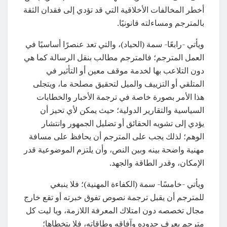
أخطر المخالفات الأخلاقية التي قد تؤدي إلى فقدان الثقة
بالمترجم ومساءلته قانونيًا.
ويأتي -رابعًا- سمة (الحياد)، والتي تعد عنصرًا أساسيًا في
العمل المترجم؛ فالمترجم مطالب بنقل الرسالة كما هي
دون التلاعب بها لخدمة موقف معين أو التأثير في
المتلقي أو التزييف والميل لتحقيق مصلحة ما، ويتجلى
هذا الأمر بصورة خاصة في ترجمة الأخبار والخطابات
السياسية والتقارير الدولية؛ حيث يمكن لأي تحيز أن
يؤدي إلى تشويه الحقائق أو تضليل الجمهور وانتشار
الوهم؛ لذلك يجب على المترجم أن يحافظ على مسافة
مهنية واضحة بينه وبين النص، وأن يلتزم الموضوعية قدر
الإمكان، وقدر الطاقة والجهد.
ويأتي -خامسًا- سمة (الكفاءة المهنية)؛ فلا ينبغي
للمترجم أن يقبل ترجمة نصوص تفوق خبرته أو تقع خارج
مجال تخصصه دون امتلاك المعرفة اللازمة، ويا ليت كل
مترجم يعرف حدوده وآفاقه وطاقاته، فلا يتخطاها؛