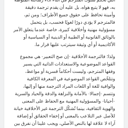
به، فهو لا يتبع هواه، بل عليه أن يقدم ترجمة دقيقة
وأمينة تحافظ على حقوق جميع الأطراف؛ ومن ثم،
فالمترجم لا يؤدي دورًا لغويًا فحسب، بل يتحمل
مسؤولية مهنية وأخلاقية كبيرة، خاصة عندما يتعلق الأمر
بالوثائق القانونية أو الطبية أو الدينية أو السياسية أو
الأكاديمية أو أي وثيقة سيترتب عليها قرار ما.
ولذا؛ فالترجمة الأخلاقية -إن صح التعبير- هي مجموع
القواعد الموضوعية والاستعدادات الذاتية التي يسير
وفقها المترجم، وليست أحكاماً قسرية أو مواعظ،
وتتلخّص القواعد الموضوعية في المعرفة الكافية
والوافية للغة أو اللغات المراد الترجمة منها أو إليها،
وتتسم -إجمالا- بالأمانة والنزاهة والدقة والحياد والسرية
-أحيانا- والمسؤولية المهنية مع الحفاظ على المعنى
والهوية الثقافية، بينما تُشكّل الترجمة غير الأخلاقية خيانة
للأصل عبر التلاعب بالمعنى أو إخفاء الحقائق أو إضافة
آراء لا علاقة لها بالنص الأصلي، ويجب علينا أن نفرق بين