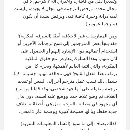
وتقديرا لكل من قابلني، وأخبرني أنه لا يترجم إلا في
مجال محدد، ورفض الترجمة في مجال لا يجيده، وليست
لديه دراية وخبرة كافية فيه، ويرفض بشدة أن يكون
(مترجما عموميا).
ومن الممارسات غير الأخلاقية أيضًا (السرقة الفكرية)؛
فقد يلجأ بعض المترجمين إلى نسخ ترجمات الآخرين أو
استخدام أعمالهم دون الإشارة إليهم أو الحصول على
إذن منهم، وهذا السلوك يتعارض مع حقوق الملكية
الفكرية، والتي انتبه العالم لأهميتها، ويجرم كل من
يرتكب هذا الفعل القبيح؛ فهي مخالفة مهنية جسيمة، كما
يشمل ذلك نسب عمل مترجم آخر إلى النفس أو تقديم
ترجمة منقولة على أنها جهد شخصي، وقد قابلنا من نزع
الغلاف ثم وضع غلافا جديا ووضع عليه اسمه، دون بذل
أي مجهود في مطالعة الترجمة، بل هي بأخطائه، بغلاف
جديد فقط، ويا لها فضيحة كبيرة ووصمة عار لا تمحى.
كذلك يضاف إلى ما سبق (إفشاء المعلومات السرية)،