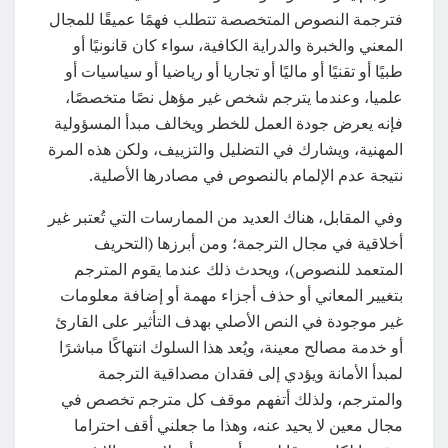
فترجمة النصوص المتخصصة تتطلب فهمًا عميقًا للمجال
المعني والخبرة والدراية الكافية، سواء كان قانونيًا أو
طبيًا أو تقنيًا أو ماليًا أو تجاريا أو رياضيا أو سياسيات أو
علميا، وعندما يترجم شخص غير مؤهل نصًا متخصصًا،
فإنه يعرض جودة العمل للخطر ويخالف مبدأ المسؤولية
المهنية، ويشارك في التضليل والتزييف، ولكن هذه المرة
نتيجة عدم الإلمام بالنصوص في مصادرها الأصلية.
وفي المقابل، هناك العديد من الممارسات التي تُعتبر غير
أخلاقية في مجال الترجمة؛ ومن أبرزها (التحريف
المتعمد للنصوص)، ويحدث ذلك عندما يقوم المترجم
بتغيير المعاني أو حذف أجزاء مهمة أو إضافة معلومات
غير موجودة في النص الأصلي بهدف التأثير على القارئ
أو خدمة مصالح معينة، ويُعد هذا السلوك انتهاكًا مباشرًا
لمبدأ الأمانة ويؤدي إلى فقدان مصداقية الترجمة
والمترجم، ولذلك أتفهم موقف كل مترجم تخصص في
مجال معين لا يحيد عنه، وهذا ما جعلني أقف احتراما