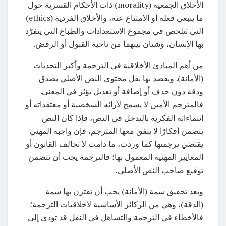
الأخلاق الجمعية (morality) ذات الأحكام القسرية حول
ما ينبغي فعله أو الامتناع عنه، والأخلاق الفردية (ethics)
التي تتلخص في مجموع الاستعدادات والطِباع التي يتفرَّد
بها الإنسان، وشتان بينهما من ناحية القبول أو الرفض.
من أهم المبادئ الأخلاقية في الترجمة وأكبر التحديات
(الأمانة). ويقصد بها نقل محتوى النص الأصلي بصدق
ودقة دون حذف أو إضافة أو تعديل يؤثر في المعنى.
فالمترجم الأمين لا يسمح لآرائه الشخصية أو معتقداته أو
انتماءاته الفكرية بالتدخل في النص، فإذا كان النص
يتضمن أفكارًا لا يتفق معها المترجم، فإن واجبه المهني
يقتضي ترجمتها كما وردت، ما دامت لا تخالف القانون أو
المعايير المهنية المعمول بها؛ فالترجمة يجب أن تتضمن
توقيع صاحب النص الأصلي.
وبعد تحقيق سمة (الأمانة) يجب أن تقترن بها سمة
(الدقة)، وهي من الركائز الأساسية لأخلاقيات الترجمة؛
فالأخطاء في الترجمة والتساهل في النقل قد تؤدي إلى