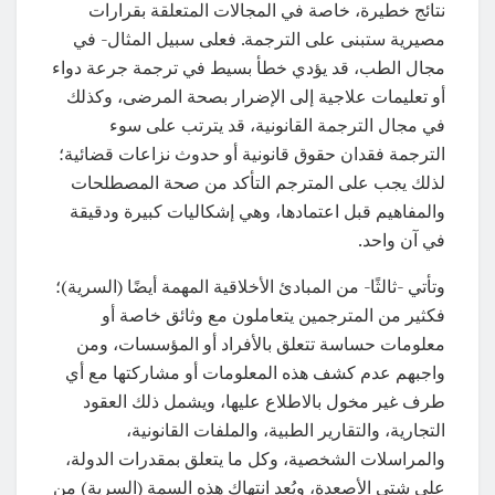
نتائج خطيرة، خاصة في المجالات المتعلقة بقرارات
مصيرية ستبنى على الترجمة. فعلى سبيل المثال- في
مجال الطب، قد يؤدي خطأ بسيط في ترجمة جرعة دواء
أو تعليمات علاجية إلى الإضرار بصحة المرضى، وكذلك
في مجال الترجمة القانونية، قد يترتب على سوء
الترجمة فقدان حقوق قانونية أو حدوث نزاعات قضائية؛
لذلك يجب على المترجم التأكد من صحة المصطلحات
والمفاهيم قبل اعتمادها، وهي إشكاليات كبيرة ودقيقة
في آن واحد.
وتأتي -ثالثًا- من المبادئ الأخلاقية المهمة أيضًا (السرية)؛
فكثير من المترجمين يتعاملون مع وثائق خاصة أو
معلومات حساسة تتعلق بالأفراد أو المؤسسات، ومن
واجبهم عدم كشف هذه المعلومات أو مشاركتها مع أي
طرف غير مخول بالاطلاع عليها، ويشمل ذلك العقود
التجارية، والتقارير الطبية، والملفات القانونية،
والمراسلات الشخصية، وكل ما يتعلق بمقدرات الدولة،
على شتى الأصعدة، ويُعد انتهاك هذه السمة (السرية) من