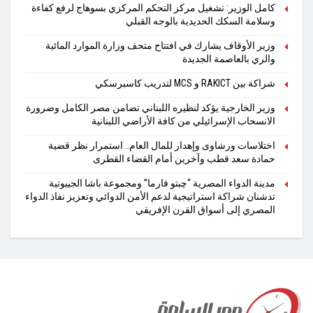
كامل الوزير: تشغيل مركز التحكم المركزي بسوهاج لرفع كفاءة
وسلامة السكك الحديدية بالوجه القبلي
وزير الأوقاف يشارك في افتتاح متحف وزارة الموارد المائية
والري بالعاصمة الجديدة
شراكة بين RAKICT و MCS لتدريب كاسبرسكي
وزير الخارجية يؤكد لنظيره اللبناني تضامن مصر الكامل وضرورة
الانسحاب الإسرائيلي من كافة الأراضي اللبنانية
اختلاسات ورشاوى وإهدار للمال العام.. استمرار نظر قضية
حمادة سعد قطب وآخرين أمام القضاء القطرى
مدينة الدواء المصرية “چبتو فارما” ومجموعة باشا الجيبوتية
تدشنان شراكة استراتيجية لدعم الأمن الدوائي وتعزيز نفاذ الدواء
المصري إلى أسواق القرن الإفريقي