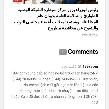
رئيس الوزراء يزور مركز سيطرة الشبكة الوطنية
للطوارئ والسلامة العامة بديوان عام
المحافظة..ويستمع لمطالب أعضاء مجلسي النواب
والشيوخ عن محافظة مطروح
2026-08-09
Comments
1
188v com
5 أشهر ago
188v com cung cấp số hotline hỗ trợ khách hàng 24/7:
(+44) 2036085161 hoặc (+44) 7436852791. Tuy nhiên,
do chênh lệch múi giờ, bạn nên liên hệ qua các
phương thức khác như trò chuyện trực tiếp, email
hoặc Zalo để được hỗ trợ nhanh chóng hơn. TONY03-
11O