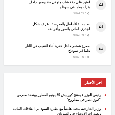
العثور على جثة شاب متوفى منذ يومين داخل
منزله بطما في سوهاج
0 SHARES
بعد إصابة 6 أطفال بالمدرسة.. اعرف شكل
الجدري المائي بالصور وأعراضه
0 SHARES
مصرع شخص داخل حفرة أثناء التنقيب عن الآثار
بطما في سوهاج
0 SHARES
آخر الأخبار
رئيس الوزراء يفتتح كورنيش 30 يونيو المطور ويتفقد معرض
“كنوز مصر في مطروح”
وزير الخارجية يبحث هاتفياً مع نظيره السوداني العلاقات الثنائية
وتطورات الأوضاع في السودان