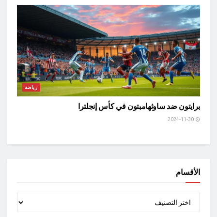
رياضة
برايتون ضد ساوثهامبتون في كأس إنجلترا
2024-11-30
الأقسام
الأقسام