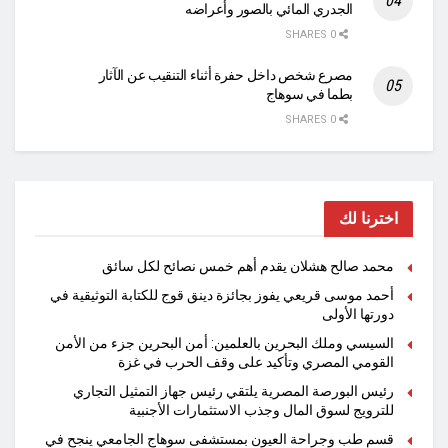
الجدري المائي بالصور وأعراضه
0 SHARES
مصرع شخص داخل حفرة أثناء التنقيب عن الآثار
بطما في سوهاج
0 SHARES
اخترنا لك
محمد صالح هشلان يقدم أهم خمس نصائح لكل سائق
أحمد موسى قريعي يفوز بجائزة دينق قوج للكتابة التوثيقية في
دورتها الأولى
السيسي وملك البحرين بالعلمين: أمن البحرين جزء من الأمن
القومي المصري وتأكيد على وقف الحرب في غزة
رئيس البورصة المصرية يلتقي رئيس جهاز التمثيل التجاري
للترويج لسوق المال وجذب الاستثمارات الأجنبية
قسم طب وجراحة العيون بمستشفى سوهاج الجامعي ينجح في