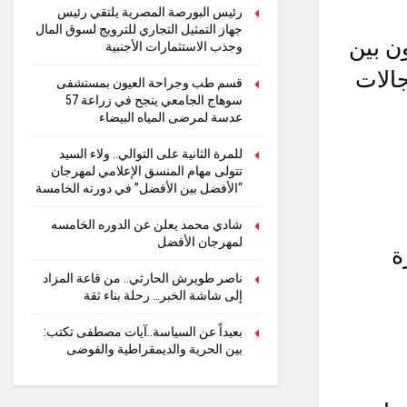
رئيس البورصة المصرية يلتقي رئيس
جهاز التمثيل التجاري للترويج لسوق المال
ن بين
وجذب الاستثمارات الأجنبية
الات
قسم طب وجراحة العيون بمستشفى
سوهاج الجامعي ينجح في زراعة 57
عدسة لمرضى المياه البيضاء
للمرة الثانية على التوالي.. ولاء السيد
تتولى مهام المنسق الإعلامي لمهرجان
“الأفضل بين الأفضل” في دورته الخامسة
شادي محمد يعلن عن الدوره الخامسه
لمهرجان الأفضل
ة
ناصر طويرش الحارثي.. من قاعة المزاد
إلى شاشة الخبر… رحلة بناء ثقة
بعيداً عن السياسة..آيات مصطفى تكتب:
بين الحرية والديمقراطية والفوضى