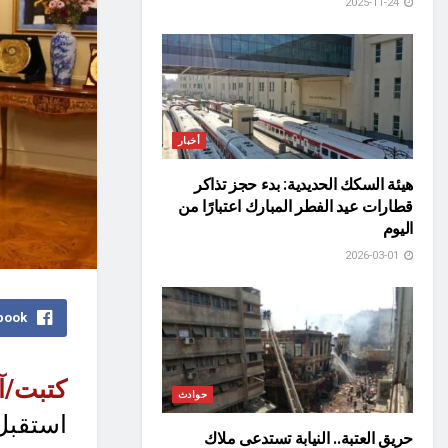
2025-11-24
أخبار
هيئة السكك الحديدية: بدء حجز تذاكر
قطارات عيد الفطر المبارك اعتبارًا من
اليوم
2026-03-01
book
كتبت/آ
حوادث
استقبل
حريق العتبة.. النيابة تستدعى ملاك