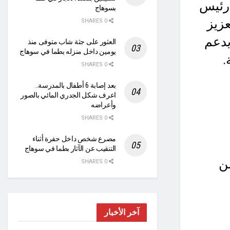
 رئيس
بسوهاج
زيز
0 SHARES
يدعم
العثور على جثة شاب متوفى منذ
يومين داخل منزله بطما في سوهاج
.
0 SHARES
بعد إصابة 6 أطفال بالمدرسة..
اعرف شكل الجدري المائي بالصور
وأعراضه
0 SHARES
مصرع شخص داخل حفرة أثناء
التنقيب عن الآثار بطما في سوهاج
من
0 SHARES
آخر الأخبار