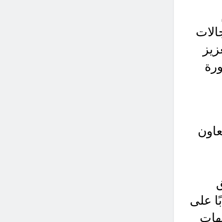
الات
زيز
ورة
عاون
ق
ا على
هات