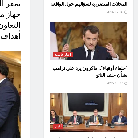
بمقر ال
المحلات المتضررة لسؤالهم حول الواقعة
جهاز م
2024-07-26
التعاون
أهداف ا
اخبار عالمية
“حلفاء أوفياء”.. ماكرون يرد على ترامب
بشأن حلف الناتو
2025-03-07
أخبار