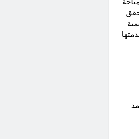
تاحة
ر 2030، وبما يحقق
مية
دمتها
مد