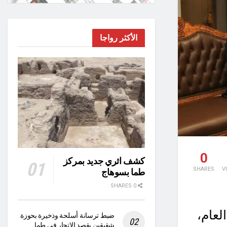
الأكثر رواجا
0
كشف اثري جديد بمركز
SHARES
V
طما بسوهاج
0 SHARES
لعام،
ضبط ترسانة أسلحة وذخيرة بحوزة
شقيقين بقصد الاتجار في طما