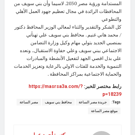
المستدامة ورؤية مصر 2030. لاسيما وأن بني سويف من
المحافظات الرائدة في مجال تعظيم جهود العمل الأهلي
والتطوعي
كل الشكر والتقدير والثناء لمعالي الوزير المحافظ دكتور
/ محمد هاني غنيم . محافظ بني سويف علي تهنأتي
بمنصبي الجديد بتولي مهام وكيل وزارة التضامن
الاجتماعي ببني سويف وعلي حفاوة الاستقبال.. ونعده
علي بذل اقصي الجهد لتفعيل الأنشطة والمبادرات
التنموية والخدمة للفئات الاولي بالرعاية وتعزيز الخدمات
والحماية الاجتماعية بمراكز المحافظة .
رابط مختصر للخبر:
https://masrsa3a.com/?
p=18239
Tags:
جريدة مصر الساعة
محافظ بني سويف
مصر الساعة
موقع مصر الساعة
كتب: أحمد عمار