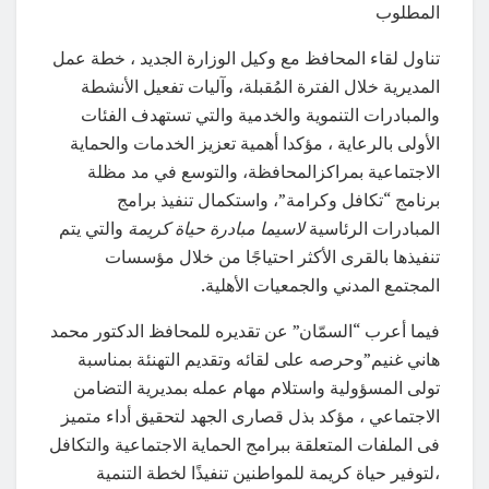
المطلوب
تناول لقاء المحافظ مع وكيل الوزارة الجديد ، خطة عمل
المديرية خلال الفترة المُقبلة، وآليات تفعيل الأنشطة
والمبادرات التنموية والخدمية والتي تستهدف الفئات
الأولى بالرعاية ، مؤكدا أهمية تعزيز الخدمات والحماية
الاجتماعية بمراكزالمحافظة، والتوسع في مد مظلة
برنامج “تكافل وكرامة”، واستكمال تنفيذ برامج
المبادرات الرئاسية
لاسيما مبادرة حياة كريمة
والتي يتم
تنفيذها بالقرى الأكثر احتياجًا من خلال مؤسسات
المجتمع المدني والجمعيات الأهلية.
فيما أعرب “السمّان” عن تقديره للمحافظ الدكتور محمد
هاني غنيم”وحرصه على لقائه وتقديم التهنئة بمناسبة
تولى المسؤولية واستلام مهام عمله بمديرية التضامن
الاجتماعي ، مؤكد بذل قصارى الجهد لتحقيق أداء متميز
فى الملفات المتعلقة ببرامج الحماية الاجتماعية والتكافل
،لتوفير حياة كريمة للمواطنين تنفيذًا لخطة التنمية