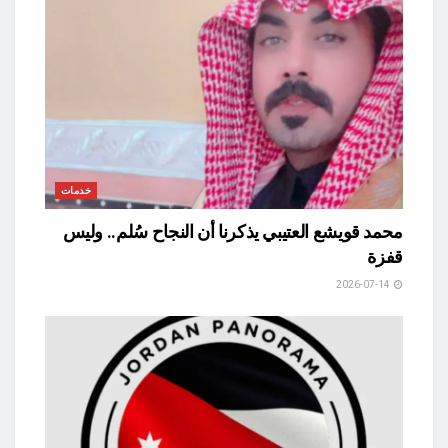
خدمات
محمد قويشع العتيبي يذكرنا أن النجاح سُلم.. وليس
قفزة
2026-07-14