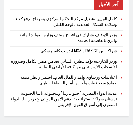
آخر الأخبار
كامل الوزير: تشغيل مركز التحكم المركزي بسوهاج لرفع كفاءة
وسلامة السكك الحديدية بالوجه القبلي
وزير الأوقاف يشارك في افتتاح متحف وزارة الموارد المائية
والري بالعاصمة الجديدة
شراكة بين RAKICT و MCS لتدريب كاسبرسكي
وزير الخارجية يؤكد لنظيره اللبناني تضامن مصر الكامل وضرورة
الانسحاب الإسرائيلي من كافة الأراضي اللبنانية
اختلاسات ورشاوى وإهدار للمال العام.. استمرار نظر قضية
حمادة سعد قطب وآخرين أمام القضاء القطرى
مدينة الدواء المصرية “چبتو فارما” ومجموعة باشا الجيبوتية
تدشنان شراكة استراتيجية لدعم الأمن الدوائي وتعزيز نفاذ الدواء
المصري إلى أسواق القرن الإفريقي