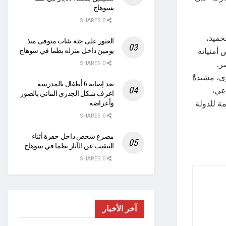
بسوهاج
0 SHARES
حميد،
العثور على جثة شاب متوفى منذ
أمنياته
يومين داخل منزله بطما في سوهاج
ر.
0 SHARES
ري، مشيدةً
بعد إصابة 6 أطفال بالمدرسة..
اعي،
اعرف شكل الجدري المائي بالصور
ة للدولة
وأعراضه
0 SHARES
مصرع شخص داخل حفرة أثناء
التنقيب عن الآثار بطما في سوهاج
0 SHARES
آخر الأخبار