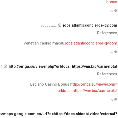
bonus
رد
jobs.atlanticconcierge-gy.com
شهرين ago
References:
Venetian casino macau
jobs.atlanticconcierge-gy.com
رد
http://omga.su/viewer.php?urldocs=https://vnn.bio/carmelotal
4 أسابيع ago
References:
Legiano Casino Bonus
http://omga.su/viewer.php?
urldocs=https://vnn.bio/carmelotal
رد
p://maps.google.com.co/url?q=https://docs.shinobi.video/external?