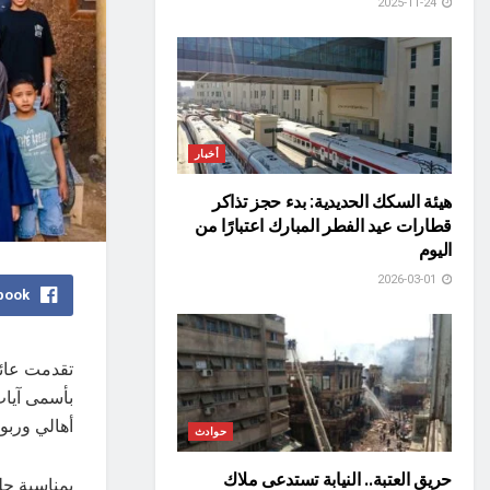
2025-11-24
أخبار
هيئة السكك الحديدية: بدء حجز تذاكر
قطارات عيد الفطر المبارك اعتبارًا من
اليوم
2026-03-01
book
تقدمت عائل
بأسمى آيات
أهالي ورب
حوادث
حريق العتبة.. النيابة تستدعى ملاك
بمناسبة حل