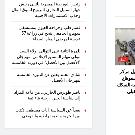
رئيس البورصة المصرية يلتقي رئيس
جهاز التمثيل التجاري للترويج لسوق المال
وجذب الاستثمارات الأجنبية
قسم طب وجراحة العيون بمستشفى
سوهاج الجامعي ينجح في زراعة 57
عدسة لمرضى المياه البيضاء
للمرة الثانية على التوالي.. ولاء السيد
تتولى مهام المنسق الإعلامي لمهرجان
أخبار
“الأفضل بين الأفضل” في دورته الخامسة
يل مركز
شادي محمد يعلن عن الدوره الخامسه
بسوهاج
لمهرجان الأفضل
مة السكك
قبلي
ناصر طويرش الحارثي.. من قاعة المزاد
إلى شاشة الخبر… رحلة بناء ثقة
بعيداً عن السياسة..آيات مصطفى تكتب:
بين الحرية والديمقراطية والفوضى