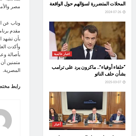
المحلات المتضررة لسؤالهم حول الواقعة
مصر والأمة 
2024-07-26
​وناب عن ال
مقدم برنام
بأن تشهد ال
​وأكدت العا
بأصالة وعرا
اخبار عالمية
متمنين أن 
“حلفاء أوفياء”.. ماكرون يرد على ترامب
المصرية.
بشأن حلف الناتو
2025-03-07
رابط مختص
أخبار