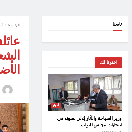
تابعنا
الرئيسية
أخ
عائلة
الشع
اخترنا لك
الأض
أخبار
وزير السياحة والآثار يُدلي بصوته في
انتخابات مجلس النواب