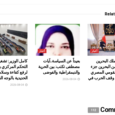
Rela
أخبار
أخبار
ك البحرين
بعيداً عن السياسة..آيات
كامل الوزير: تشغ
من البحرين جزء
مصطفى تكتب: بين الحرية
التحكم المركزي 
لقومي المصري
والديمقراطية والفوضى
لرفع كفاءة وسلا
ى وقف الحرب في
الحديدية بالوجه ال
2026-08-04
2026-08-04
Com
112