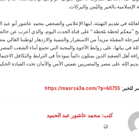
الإسلامية بالخير واليُمن والبركات.
عائلة في تقديم التهنئة، ابنها الإعلامي والصحفي محمد عاشور أبو عبد ال
ج “معكم لحظة بلحظة ” على قناة الحدث اليوم، والذي أعرب عن خالص 
مرحلة المقبلة مزيداً من الاستقرار والتنمية والازدهار لوطننا الغالي مص
ئلة في بيانها، على روابط الأخوة والمحبة التي تجمع أبناء الشعب المص
قة أهل الصعيد الذين يمثلون دائماً نموذجاً في الترابط والتكافل الاجتم
يديم الله على مصر والمصريين نعمتي الأمن والأمان تحت القيادة الحكيم
ر للخبر:
https://masrsa3a.com/?p=60755
كتب: محمد عاشور عبد الحميد