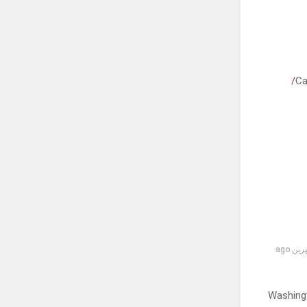
Ca
ن ago
Washing