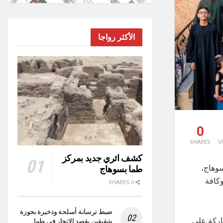
الأكثر رواجا
0
SHARES
V
كشف اثري جديد بمركز
سوهاج،
طما بسوهاج
وكافة
0 SHARES
ضبط ترسانة أسلحة وذخيرة بحوزة
باركة على
شقيقين بقصد الاتجار في طما