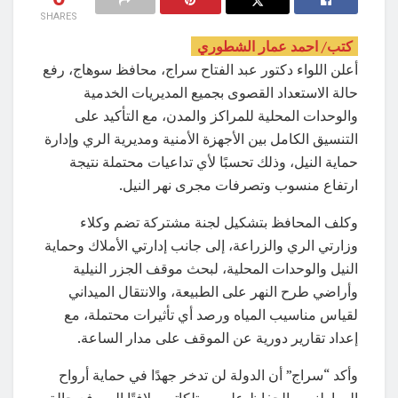
SHARES
كتب/ احمد عمار الشطوري
أعلن اللواء دكتور عبد الفتاح سراج، محافظ سوهاج، رفع
حالة الاستعداد القصوى بجميع المديريات الخدمية
والوحدات المحلية للمراكز والمدن، مع التأكيد على
التنسيق الكامل بين الأجهزة الأمنية ومديرية الري وإدارة
حماية النيل، وذلك تحسبًا لأي تداعيات محتملة نتيجة
ارتفاع منسوب وتصرفات مجرى نهر النيل.
وكلف المحافظ بتشكيل لجنة مشتركة تضم وكلاء
وزارتي الري والزراعة، إلى جانب إدارتي الأملاك وحماية
النيل والوحدات المحلية، لبحث موقف الجزر النيلية
وأراضي طرح النهر على الطبيعة، والانتقال الميداني
لقياس مناسيب المياه ورصد أي تأثيرات محتملة، مع
إعداد تقارير دورية عن الموقف على مدار الساعة.
وأكد “سراج” أن الدولة لن تدخر جهدًا في حماية أرواح
المواطنين والحفاظ على ممتلكاتهم، لافتًا إلى رفع حالة