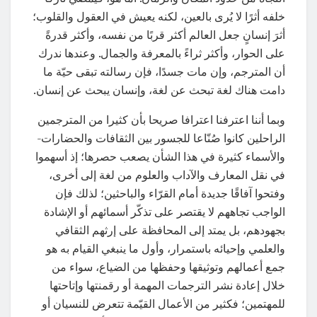
خلفه أثرًا لا يُرى بالعين، لكنه يعيش في العقول والقلوب؛
أثرَ إنسانٍ جعل العالم أكثر قربًا من نفسه، وأكثر قدرةً
على الحوار، وأكثر ثراءً بالمعرفة والجمال. وعندها ندرك
أن المترجم، وإن مات جسدًا، فإن رسالته تبقى حيّة ما
دامت هناك لغة تبحث عن لغة، وإنسان يبحث عن إنسان.
وبما أننا اعترفنا اعترافا صريحا بأن كثيرا من المترجمين
الراحلين كانوا صُنّاعا للجسور بين الثقافات والحضارات-
والأسماء كثيرة في هذا الشأن يصعب حصرها؛ إذ أسهموا
في نقل المعارف والآداب والعلوم من لغة إلى أخرى،
وفتحوا آفاقًا جديدة أمام القرّاء والباحثين؛ لذلك فإن
الواجب تجاههم لا يقتصر على تذكّر أسمائهم أو الإشادة
بجهودهم، بل يمتد إلى المحافظة على إرثهم الثقافي
والعلمي وإحيائه باستمرار، وأول ما ينبغي القيام به هو
جمع أعمالهم وتوثيقها وحفظها من الضياع، سواء من
خلال إعادة نشر الترجمات المهمة أو رقمنتها وإتاحتها
للمهتمين؛ فكثير من الأعمال القيّمة تتعرض للنسيان أو