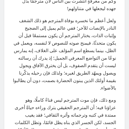
وكم من معرفةٍ انتشرت بين الناس لأن مترجمًا بذل
جهده ليجعلها في متناولهم!
ولعل أعظم ما نخسره بوفاة المترجم هو ذلك الشغف
النادر بالإنصات للآخر؛ ففي عالم يميل إلى الضجيج
وإثبات الذات، يختار المترجم أن يكون مستمعًا قبل أن
يكون متحدثًا، فيمنح صوته للنصوص لا لنفسه، ويعمل في
الظل، بينما يسطع اسم المؤلف على الغلاف، إنه يمارس
نوعًا من التواضع المعرفي الجميل؛ إذ يدرك أن رسالته
ليست أن يتقدم الصفوف، بل أن يخترق الآفاق ويجول
ويصول ويمهّد الطريق لغيره؛ ولذلك فإن رحيله يذكّرنا
بقيمة أولئك الذين يبنون الحضارة بصمت، دون أن يطالبوا
بالأضواء.
ومع ذلك، فإن موت المترجم ليس فناءً كاملًا، وهو
عزاؤنا فيه؛ أن المترجم الحقيقي يترك وراءه حياةً أخرى
ممتدة في كتبه وترجماته وأثره الثقافي؛ فقد يغيب
الجسد، لكن الجسر الذي بناه يظل قائمًا، وتظل الكلمات