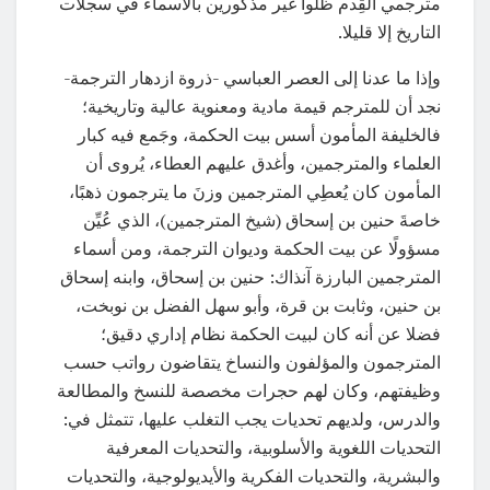
مترجمي القِدم ظلّوا غير مذكورين بالأسماء في سجلات
التاريخ إلا قليلا.
وإذا ما عدنا إلى العصر العباسي -ذروة ازدهار الترجمة-
نجد أن للمترجم قيمة مادية ومعنوية عالية وتاريخية؛
فالخليفة المأمون أسس بيت الحكمة، وجَمع فيه كبار
العلماء والمترجمين، وأغدق عليهم العطاء، يُروى أن
المأمون كان يُعطِي المترجمين وزنَ ما يترجمون ذهبًا،
خاصةَ حنين بن إسحاق (شيخ المترجمين)، الذي عُيِّن
مسؤولًا عن بيت الحكمة وديوان الترجمة، ومن أسماء
المترجمين البارزة آنذاك: حنين بن إسحاق، وابنه إسحاق
بن حنين، وثابت بن قرة، وأبو سهل الفضل بن نوبخت،
فضلا عن أنه كان لبيت الحكمة نظام إداري دقيق؛
المترجمون والمؤلفون والنساخ يتقاضون رواتب حسب
وظيفتهم، وكان لهم حجرات مخصصة للنسخ والمطالعة
والدرس، ولديهم تحديات يجب التغلب عليها، تتمثل في:
التحديات اللغوية والأسلوبية، والتحديات المعرفية
والبشرية، والتحديات الفكرية والأيديولوجية، والتحديات