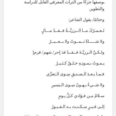
بوصفها جزءًا من التراث المعرفي القابل للدراسة
والتطوير.
وختامًا، يقول الشاعر:
لـعـمـرُكَ مــا الــرزيَّــةُ فــقــدُ مـــالٍ
ولا شـــــاةٌ تــمــوتُ ولا بــعــيــرُ
ولـكـنَّ الـرزيَّـةَ فــقــدُ فذ }حر/ شهم/ قرم{
يـمـوتُ بـمـوتِـهِ خـلـقٌ كـثـيـرُ
فـمـا بـعـدَ الـصـديقِ سِـوى الـتعزِّي
ولا شــيءٌ يـهـونُ سِـوى الـيسيرِ
سـلامٌ مـن فـؤادي كـلَّ يـومٍ
إلـى قـبـرٍ سـكـنـتَ بـه الـقـبـورُ