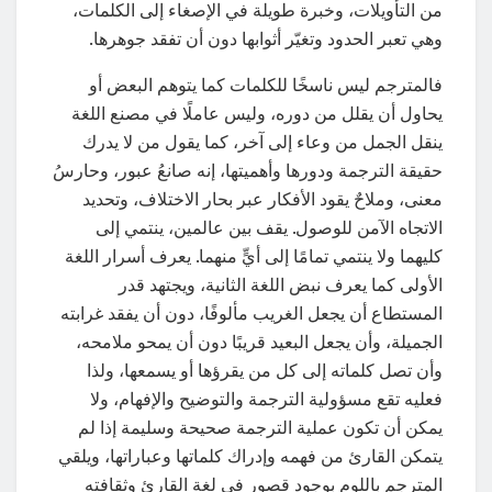
من التأويلات، وخبرة طويلة في الإصغاء إلى الكلمات،
وهي تعبر الحدود وتغيّر أثوابها دون أن تفقد جوهرها.
فالمترجم ليس ناسخًا للكلمات كما يتوهم البعض أو
يحاول أن يقلل من دوره، وليس عاملًا في مصنع اللغة
ينقل الجمل من وعاء إلى آخر، كما يقول من لا يدرك
حقيقة الترجمة ودورها وأهميتها، إنه صانعُ عبور، وحارسُ
معنى، وملاحٌ يقود الأفكار عبر بحار الاختلاف، وتحديد
الاتجاه الآمن للوصول. يقف بين عالمين، ينتمي إلى
كليهما ولا ينتمي تمامًا إلى أيٍّ منهما. يعرف أسرار اللغة
الأولى كما يعرف نبض اللغة الثانية، ويجتهد قدر
المستطاع أن يجعل الغريب مألوفًا، دون أن يفقد غرابته
الجميلة، وأن يجعل البعيد قريبًا دون أن يمحو ملامحه،
وأن تصل كلماته إلى كل من يقرؤها أو يسمعها، ولذا
فعليه تقع مسؤولية الترجمة والتوضيح والإفهام، ولا
يمكن أن تكون عملية الترجمة صحيحة وسليمة إذا لم
يتمكن القارئ من فهمه وإدراك كلماتها وعباراتها، ويلقي
المترجم باللوم بوجود قصور في لغة القارئ وثقافته