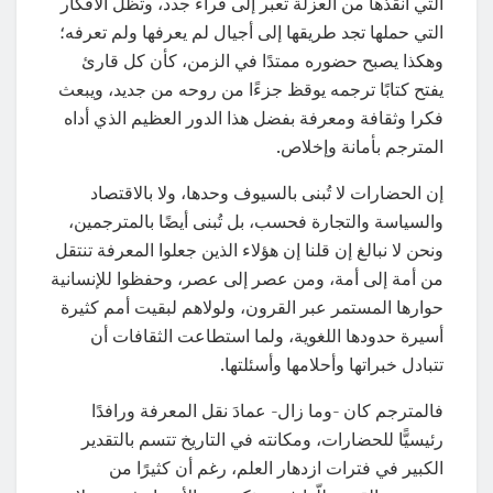
التي أنقذها من العزلة تعبر إلى قراء جدد، وتظل الأفكار
التي حملها تجد طريقها إلى أجيال لم يعرفها ولم تعرفه؛
وهكذا يصبح حضوره ممتدًا في الزمن، كأن كل قارئ
يفتح كتابًا ترجمه يوقظ جزءًا من روحه من جديد، ويبعث
فكرا وثقافة ومعرفة بفضل هذا الدور العظيم الذي أداه
المترجم بأمانة وإخلاص.
إن الحضارات لا تُبنى بالسيوف وحدها، ولا بالاقتصاد
والسياسة والتجارة فحسب، بل تُبنى أيضًا بالمترجمين،
ونحن لا نبالغ إن قلنا إن هؤلاء الذين جعلوا المعرفة تنتقل
من أمة إلى أمة، ومن عصر إلى عصر، وحفظوا للإنسانية
حوارها المستمر عبر القرون، ولولاهم لبقيت أمم كثيرة
أسيرة حدودها اللغوية، ولما استطاعت الثقافات أن
تتبادل خبراتها وأحلامها وأسئلتها.
فالمترجم كان -وما زال- عمادَ نقل المعرفة ورافدًا
رئيسيًّا للحضارات، ومكانته في التاريخ تتسم بالتقدير
الكبير في فترات ازدهار العلم، رغم أن كثيرًا من