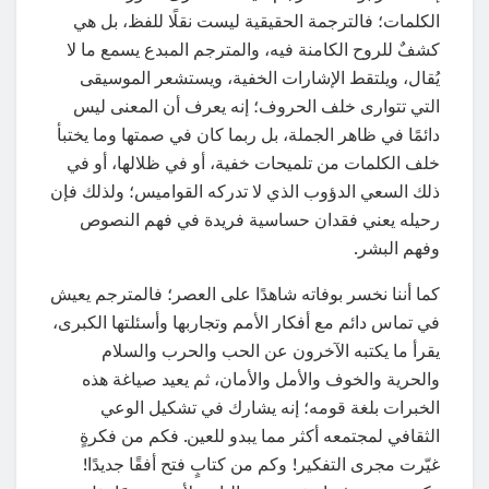
الكلمات؛ فالترجمة الحقيقية ليست نقلًا للفظ، بل هي
كشفٌ للروح الكامنة فيه، والمترجم المبدع يسمع ما لا
يُقال، ويلتقط الإشارات الخفية، ويستشعر الموسيقى
التي تتوارى خلف الحروف؛ إنه يعرف أن المعنى ليس
دائمًا في ظاهر الجملة، بل ربما كان في صمتها وما يختبأ
خلف الكلمات من تلميحات خفية، أو في ظلالها، أو في
ذلك السعي الدؤوب الذي لا تدركه القواميس؛ ولذلك فإن
رحيله يعني فقدان حساسية فريدة في فهم النصوص
وفهم البشر.
كما أننا نخسر بوفاته شاهدًا على العصر؛ فالمترجم يعيش
في تماس دائم مع أفكار الأمم وتجاربها وأسئلتها الكبرى،
يقرأ ما يكتبه الآخرون عن الحب والحرب والسلام
والحرية والخوف والأمل والأمان، ثم يعيد صياغة هذه
الخبرات بلغة قومه؛ إنه يشارك في تشكيل الوعي
الثقافي لمجتمعه أكثر مما يبدو للعين. فكم من فكرةٍ
غيّرت مجرى التفكير! وكم من كتابٍ فتح أفقًا جديدًا!