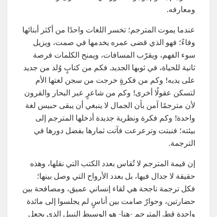
ومعارفه.
عندما يموت المترجم؛ تخسر اللغات واحدًا من أكثر أبنائها
وفاءً؛ فهو الذي قضى عمره يخدمها في صمت، ويزيل
سوء الفهم، ويقرّب المسافات، ويمنح الكلمات فرصة
ثانية للحياة، في ثوبها الجديد. فكم من كتابٍ وُلد من جديد
على يديه! وكم من فكرةٍ خرجت من سجن لغتها الأم
لتسكن عقولًا أخرى! وكم من شاعرٍ عبر البحار والقرون
لأن مترجمًا آمن بأن الجمال لا ينبغي أن يبقى حبيس لغة
واحدة! وكم فكرة ونظرية جديدة أدخلها المترجم إلى
بيئته؛ فنبتت وترعرعت فآتت ثمارها بفضل دورها في
الترجمة.
إن قيمة المترجم لا تُقاس بعدد الكتب التي نقلها، وهذه
حقيقة لا جدال فيها، بل بعدد الأرواح التي وصل بينها؛
فكل ترجمة ناجحة هي لقاء إنساني عميق، ومصافحة بين
حضارتين، وحوارٌ صامت بين أناسٍ لم يجلسوا إلى مائدة
واحدة قط. المترجم -هنا- هو الوسيط النبيل الذي يجعل