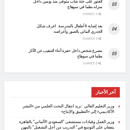
العثور على جثة شاب متوفى منذ يومين داخل
منزله بطما في سوهاج
0 SHARES
بعد إصابة 6 أطفال بالمدرسة.. اعرف شكل
الجدري المائي بالصور وأعراضه
0 SHARES
مصرع شخص داخل حفرة أثناء التنقيب عن الآثار
بطما في سوهاج
0 SHARES
آخر الأخبار
وزير التعليم العالي : نريد انتقال البحث العلمي من «النشر
الأكاديمي» إلى «التطبيق والإنتاج»
وزير العمل وقيادات مستشفى “السعودي الألماني” بالقاهرة
يتفقان على التوسع في” التدريب من أجل التشغيل” بالمهن