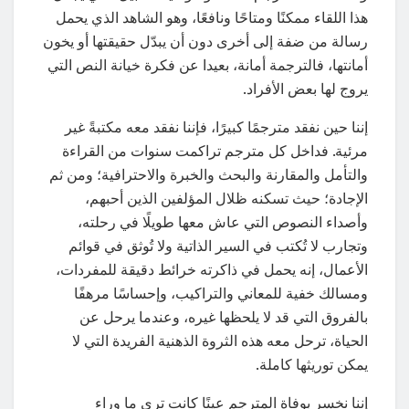
هذا اللقاء ممكنًا ومتاحًا ونافعًا، وهو الشاهد الذي يحمل
رسالة من ضفة إلى أخرى دون أن يبدّل حقيقتها أو يخون
أمانتها، فالترجمة أمانة، بعيدا عن فكرة خيانة النص التي
يروج لها بعض الأفراد.
إننا حين نفقد مترجمًا كبيرًا، فإننا نفقد معه مكتبةً غير
مرئية. فداخل كل مترجم تراكمت سنوات من القراءة
والتأمل والمقارنة والبحث والخبرة والاحترافية؛ ومن ثم
الإجادة؛ حيث تسكنه ظلال المؤلفين الذين أحبهم،
وأصداء النصوص التي عاش معها طويلًا في رحلته،
وتجارب لا تُكتب في السير الذاتية ولا تُوثق في قوائم
الأعمال، إنه يحمل في ذاكرته خرائط دقيقة للمفردات،
ومسالك خفية للمعاني والتراكيب، وإحساسًا مرهفًا
بالفروق التي قد لا يلحظها غيره، وعندما يرحل عن
الحياة، ترحل معه هذه الثروة الذهنية الفريدة التي لا
يمكن توريثها كاملة.
إننا نخسر بوفاة المترجم عينًا كانت ترى ما وراء