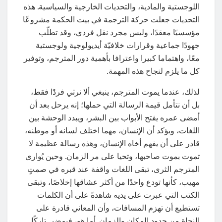
اللوجستية والمادية، والتحديات الخارجية والسياسية. هذه
التحديات جعلت حركة الترجمة في بيت الحكمة مشروعًا
مؤسسيًا معقدًا، وليس مجرد نقل فردي، وقد تطلّب
جهودًا جماعية وقرارات خلافيّة أيديولوجية ولوجستية
معًا، واهتماما كبيرا واعترافا بأهمية دور المترجم، وتوفير
كل ما يلزم لنجاح هذه المهمة.
لذلك، عندما يموت المترجم، ينبغي ألا نرثي فردًا فقط،
بل أن نتأمل قيمة الرسالة التي حملها؛ إنه يرحل بعد أن
أمضى عمره يفتح الأبواب بين البشر، ويبدد الوحشة بين
اللغات، ويؤكد أن الإنسان، مهما اختلف لسانه أو موطنه،
قادر على أن يفهم أخاه الإنسان، وهذه رسالة عظيمة لا
تموت بموت صاحبها، وتحيا على مر الزمان. وحين يُوارى
المترجم الثرى، تبقى اللغات واقفة عند قبره في صمتٍ
مهيب، كأنها تودع واحدًا من أكثر عشاقها إخلاصًا، وتبقى
الكتب التي عبرت على يديه شاهدةً على أن الكلمات
تستطيع أن تهزم المسافات، وأن المعاني قادرة على
النجاة من حدود المكان والزمان. أما هو، فيمضي تاركًا