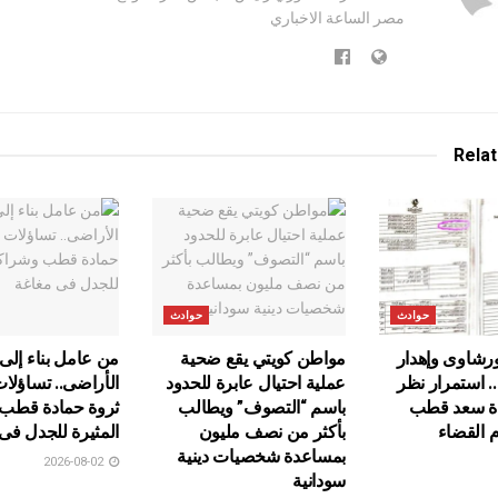
مصر الساعة الاخباري
Rela
حوادث
حوادث
رشاوى وإهدار
مواطن كويتي يقع ضحية
من عامل بناء إلى
.. استمرار نظر
عملية احتيال عابرة للحدود
الأراضى.. تساؤلا
ة سعد قطب
باسم “التصوف” ويطالب
ثروة حمادة قطب 
م القضاء
بأكثر من نصف مليون
المثيرة للجدل فى
بمساعدة شخصيات دينية
2026-08-02
سودانية