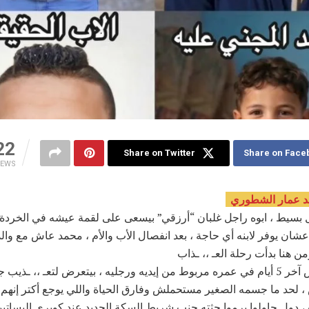
22
Share on Twitter
Share on Face
IEWS
د عمار الشطوري
بسيط ، ابوه راجل غلبان “أرزقي” بيسعى على لقمة عيشه في الخردة
عشان يوفر لابنه أي حاجة ، بعد انفصال الأب والأم ، محمد عاش مع والد
من هنا بدأت رحلة العـ ،، ـذاب
محمد عاش آخر 5 أيام في عمره مربوط من إيديه ورجليه ، بيتعرض لتعـ ،، ـذي
 لحد ما جسمه الصغير مستحملش وفارق الحياة واللي يوجع أكتر إنه
 ، دول حاولوا يرموا جثته جنب شريط السكة الحديد عند كوبري البسات