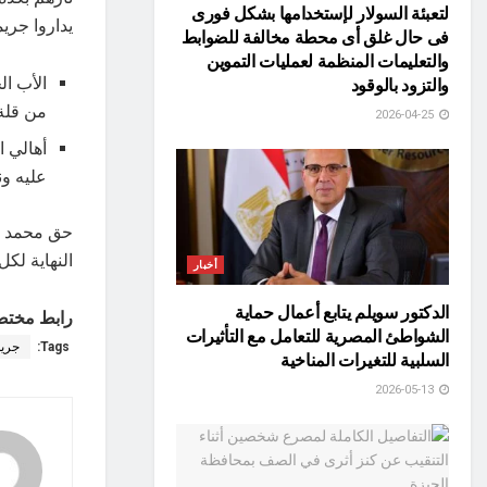
لتعبئة السولار لإستخدامها بشكل فورى
يداروا جري
فى حال غلق أى محطة مخالفة للضوابط
والتعليمات المنظمة لعمليات التموين
الأب ا
والتزود بالوقود
من قلة 
2026-04-25
أهالي ا
عليه و
حق محمد لا
النهاية لك
أخبار
الدكتور سويلم يتابع أعمال حماية
رابط مختص
الشواطئ المصرية للتعامل مع التأثيرات
Tags:
جريد
السلبية للتغيرات المناخية
2026-05-13