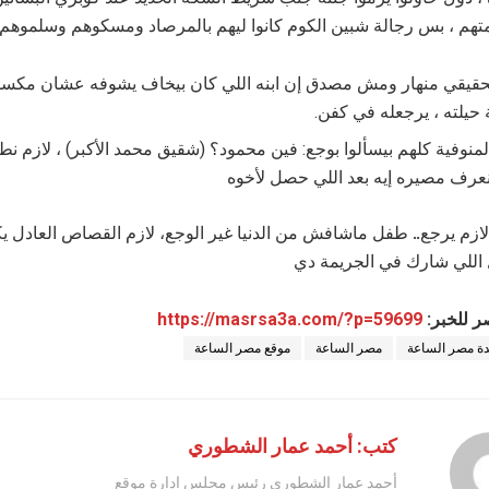
متهم ، بس رجالة شبين الكوم كانوا ليهم بالمرصاد ومسكوهم وسلموه
لحقيقي منهار ومش مصدق إن ابنه اللي كان بيخاف يشوفه عشان مك
حيلته ، يرجعله في كفن.
لمنوفية كلهم بيسألوا بوجع: فين محمود؟ (شقيق محمد الأكبر) ، لازم ن
نعرف مصيره إيه بعد اللي حصل لأخوه
زم يرجع.. طفل ماشافش من الدنيا غير الوجع، لازم القصاص العادل ي
ل اللي شارك في الجريمة دي
ر للخبر:
https://masrsa3a.com/?p=59699
ة مصر الساعة
مصر الساعة
موقع مصر الساعة
كتب: أحمد عمار الشطوري
أحمد عمار الشطوري رئيس مجلس ادارة موقع