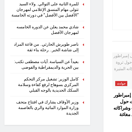
للمرة الثانية على التوالي.. ولاء السيد
تتولى مهام المنسق الإعلامي لمهرجان
“الأفضل بين الأفضل” في دورته الخامسة
شادي محمد يعلن عن الدوره الخامسه
لمهرجان الأفضل
ناصر طويرش الحارثي.. من قاعة المزاد
إلى شاشة الخبر… رحلة بناء ثقة
بعيداً عن السياسة..آيات مصطفى تكتب:
بين الحرية والديمقراطية والفوضى
كامل الوزير: تشغيل مركز التحكم
حوادث
المركزي بسوهاج لرفع كفاءة وسلامة
السكك الحديدية بالوجه القبلي
 إمبراطور
ت حول
وزير الأوقاف يشارك في افتتاح متحف
وشراكاته
وزارة الموارد المائية والري بالعاصمة
الجديدة
 مغاغة