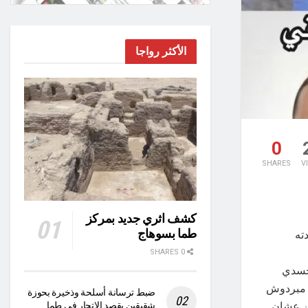
الأكثر رواجا
0
SHARES
V
كشف اثري جديد بمركز
طما بسوهاج
ته
0 SHARES
ب جسدي
م مبردوش
ضبط ترسانة أسلحة وذخيرة بحوزة
ين عشان
شقيقين بقصد الاتجار في طما