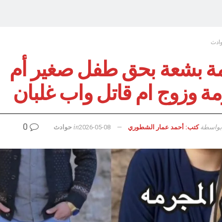
ادث
ة بشعة بحق طفل صغير أم
ة وزوج ام قاتل واب غلبان
0
بواسطة
in
كتب: أحمد عمار الشطوري
2026-05-08
حوادث