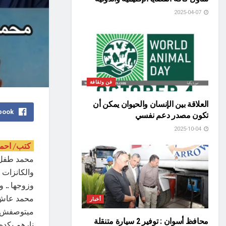
2025-04-07
فن وثقافة
العلاقة بين الإنسان والحيوان يمكن أن
book
تكون مصدر دعم نفسي
2025-10-04
كتب/ احم
محمد طفل 
والكانزات 
وزوجها .. و
أخبار
ميتوصفش ،
محافظ أسوان : توفير 2 سيارة متنقلة
نارهم بكده