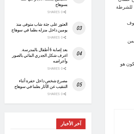
بسوهاج
م للشرطة
0 SHARES
سوف
العثور على جثة شاب متوفى منذ
يومين داخل منزله بطما في سوهاج
0 SHARES
طمن
بعد إصابة 6 أطفال بالمدرسة..
اعرف شكل الجدري المائي بالصور
وأعراضه
كون هو
0 SHARES
مصرع شخص داخل حفرة أثناء
التنقيب عن الآثار بطما في سوهاج
0 SHARES
آخر الأخبار