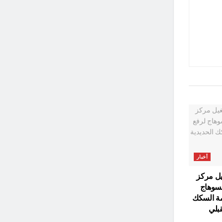
أخبار
يل مركز
بسوهاج
مة السكك
قبلي