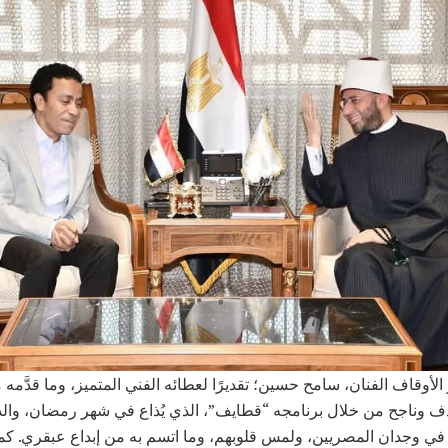
 الأوقاف الفنان، سامح حسين؛ تقديرًا لعطائه الفني المتميز، وما قدَّمه 
 وناجح من خلال برنامجه “قطايف”، الذي يُذاع في شهر رمضان، والذي 
رًا في وجدان المصريين، ولمس قلوبهم، وما اتسم به من إبداع عبقري. كما 