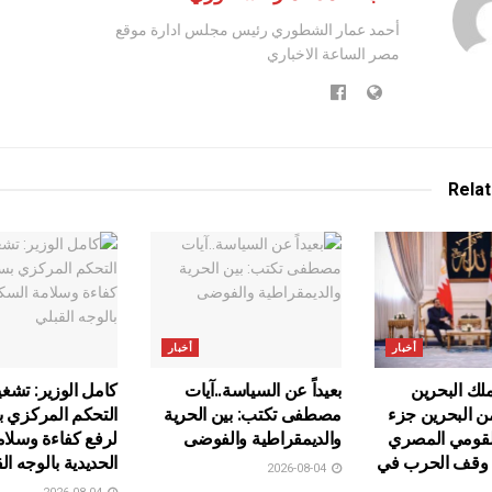
أحمد عمار الشطوري رئيس مجلس ادارة موقع
مصر الساعة الاخباري
Rela
أخبار
أخبار
ك البحرين
بعيداً عن السياسة..آيات
كامل الوزير: تشغ
من البحرين جزء
مصطفى تكتب: بين الحرية
التحكم المركزي 
لقومي المصري
والديمقراطية والفوضى
لرفع كفاءة وسلا
ى وقف الحرب في
الحديدية بالوجه ال
2026-08-04