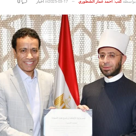
0
بواسطة
in
كتب: أحمد عمار الشطوري
2025-03-17
أخبار