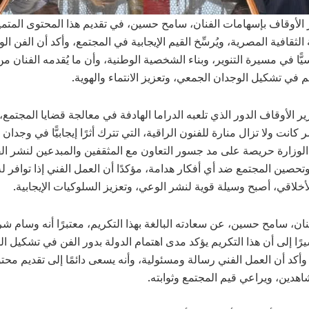
 الأوقاف بإسهامات الفنان، سامح حسين، في تقديم هذا المحتوى المتمي
ة الثقافية المصرية، ويُرسِّخ القيم الإيجابية في المجتمع، وأكد أن الفن الو
يًّا في مسيرة التنوير، وبناء الشخصية الوطنية، وأن ما يُقدمه الفنان م
م في تشكيل الوجدان الجمعي، وتعزيز الانتماء والهوية.
زير الأوقاف الدور الذي تلعبه الدراما الهادفة في معالجة قضايا المجتمع،
كانت ولا تزال منارة للفنون الراقية، التي تترك أثرًا إيجابيًّا في وجدان ا
لوزارة حريصة على مد جسور التعاون مع المثقفين والمبدعين لنشر ال
وتحصين المجتمع ضد أي أفكار هدامة، مؤكدًا أن العمل الفني إذا توافر 
لأخلاقي، أصبح وسيلة قوية لنشر الوعي، وتعزيز السلوكيات الإيجابية.
ان، سامح حسين، عن سعادته البالغة بهذا التكريم، معتبرًا أنه وسام 
ًا إلى أن هذا التكريم يؤكد مدى اهتمام الدولة بدور الفن في تشكيل ا
وأكد أن العمل الفني رسالة ومسئولية، وأنه يسعى دائمًا إلى تقديم محت
هدين، ويراعي قيم المجتمع وثوابته.