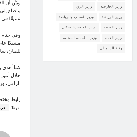
وبيَّن أن ا
وزير الخارجية
وزير الري
متطلع إلى ك
وزير الزراعة
وزير الشباب والرياضة
عميقًا في ا
وزير الصحة
وزير الصحة والسكان
وفي ختام ال
وزير العمل
وزيرة التنمية المحلية
مشددًا على 
وفاء الدرمللى
للفنان، سا
كما أهدى و
جلال أمين،
الراقي، ورس
رابط مختص
Tags:
جريد