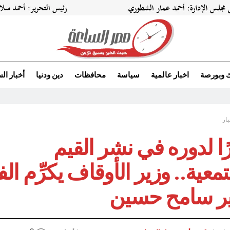
ك وبورصة
اخبار عالمية
سياسة
محافظات
دين ودنيا
أخبار ال
بار
ًا لدوره في نشر القيم
معية.. وزير الأوقاف يكرِّم الف
ير سامح حسين