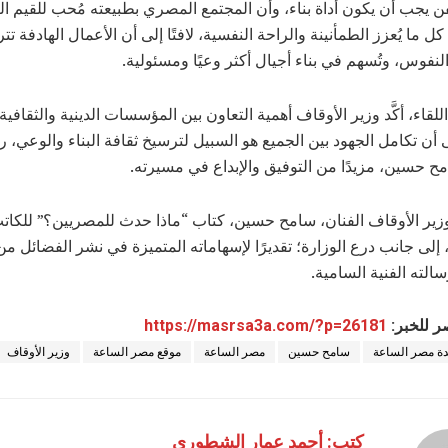
لفن يجب أن يكون أداة بناء، وأن المجتمع المصري بطبيعته مُحب للقيم الن
ل ما يُعزز الطمأنينة والراحة النفسية، لافتًا إلى أن الأعمال الهادفة تترك
لنفوس، وتُسهم في بناء أجيال أكثر وعيًا ومسئولية.
لقاء، أكَّد وزير الأوقاف أهمية التعاون بين المؤسسات الدينية والثقافية 
أن تكامل الجهود بين الجميع هو السبيل لترسيخ ثقافة البناء والوعي، راج
مح حسين، مزيدًا من التوفيق والإبداع في مسيرته.
زير الأوقاف الفنان، سامح حسين، كتاب “ماذا حدث للمصريين؟” للكاتب
 إلى جانب درع الوزارة؛ تقديرًا لإسهاماته المتميزة في نشر الفضائل من
الته الفنية السامية.
ر للخبر:
https://masrsa3a.com/?p=26181
ة مصر الساعة
سامح حسين
مصر الساعة
موقع مصر الساعة
وزير الأوقاف
كتب: أحمد عمار الشطوري