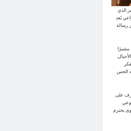
ز الذي
اعي يُعد
ن رسالة
 مشيرًا
لأجيال.
فكر
له الحس
شرف على
لوعي
وى يحترم