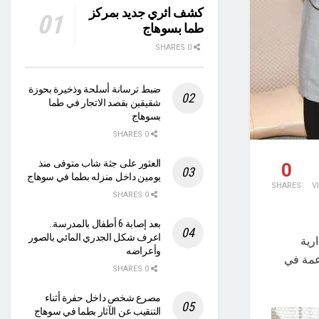
كشف اثري جديد بمركز
طما بسوهاج
0 SHARES
ضبط ترسانة أسلحة وذخيرة بحوزة
شقيقين بقصد الاتجار في طما
بسوهاج
0 SHARES
العثور على جثة شاب متوفى منذ
0
يومين داخل منزله بطما في سوهاج
SHARES
V
0 SHARES
بعد إصابة 6 أطفال بالمدرسة..
اعرف شكل الجدري المائي بالصور
رية
وأعراضه
اعمة في
0 SHARES
مصرع شخص داخل حفرة أثناء
التنقيب عن الآثار بطما في سوهاج