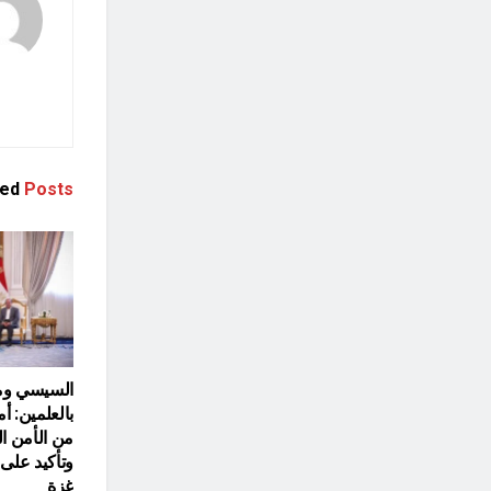
ted
Posts
السيسي ومل
بالعلمين: أ
من الأمن ا
وتأكيد عل
غزة