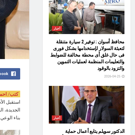
أخبار
محافظ أسوان : توفير 2 سيارة متنقلة
لتعبئة السولار لإستخدامها بشكل فورى
فى حال غلق أى محطة مخالفة للضوابط
والتعليمات المنظمة لعمليات التموين
والتزود بالوقود
book
2026-04-25
كتب/ احم
استقبل الأس
الجديدة، ا
بناء الوعي،
أخبار
الدكتور سويلم يتابع أعمال حماية