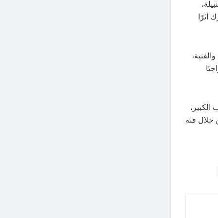
بيلة،
 أثرًا
والفنية،
يًا
 الكبير،
 خلال فنه