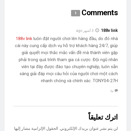
Comments
1
188v link
3 أشهر ago
188v link
luôn đặt người chơi lên hàng đầu, do đó nhà
cái này cung cấp dịch vụ hỗ trợ khách hàng 24/7, giúp
giải quyết mọi thắc mắc vấn đề mà thành viên gặp
phải trong quá trình tham gia cá cược. Đội ngũ nhân
viên tại đây được đào tạo chuyên nghiệp, luôn sẵn
sàng giải đáp mọi câu hỏi của người chơi một cách
nhanh chóng và chính xác. TONY04-27H
رد
اترك تعليقاً
لن يتم نشر عنوان بريدك الإلكتروني.
الحقول الإلزامية مشار إليها