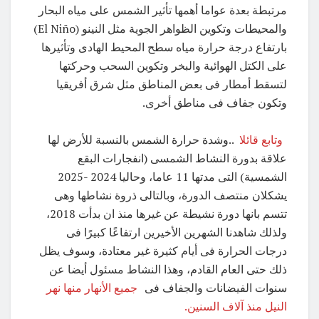
مرتبطة بعدة عواما أهمها تأثير الشمس على مياه البحار
والمحيطات وتكوين الظواهر الجوية مثل النينو (El Niño)
بارتفاع درجة حرارة مياه سطح المحيط الهادى وتأثيرها
على الكتل الهوائية والبخر وتكوين السحب وحركتها
لتسقط أمطار فى بعض المناطق مثل شرق أفريقيا
وتكون جفاف فى مناطق أخرى.
وتابع قائلا
..وشدة حرارة الشمس بالنسبة للأرض لها
علاقة بدورة النشاط الشمسى (انفجارات البقع
الشمسية) التى مدتها 11 عاما، وحاليا 2024 -2025
يشكلان منتصف الدورة، وبالتالى ذروة نشاطها وهى
تتسم بانها دورة نشيطة عن غيرها منذ ان بدأت 2018،
ولذلك شاهدنا الشهرين الأخيرين ارتفاعًا كبيرًا فى
درجات الحرارة فى أيام كثيرة غير معتادة، وسوف يظل
ذلك حتى العام القادم، وهذا النشاط مسئول أيضا عن
سنوات الفيضانات والجفاف فى
جميع الأنهار منها نهر
النيل منذ آلاف السنين.