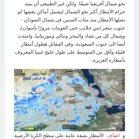
نحو شمال أفريقيا صيفًا، ولكن غير الطبيعى أن يمتد
حزام الأمطار أكثر نحو الشمال ليشمل أماكن بعضها لم
تصلها الأمطار منذ مئات السنين فى شمال السودان –
جنوب مصر (من حلايب حتى العوينات مرورًا بأسوان)،
وشمال كل من تشاد والنيجر ومالى وموريتانيا، وامتدت
أيضا الى جنوب السعودية، وفى المقابل هطول أمطار
قليلة وأقل من المتوسط على طول خليج غينيا المعروف
بأمطاره الغزيرة.
و
اضاف
الأمطار بصفة عامة على سطح الكرة الأرضية