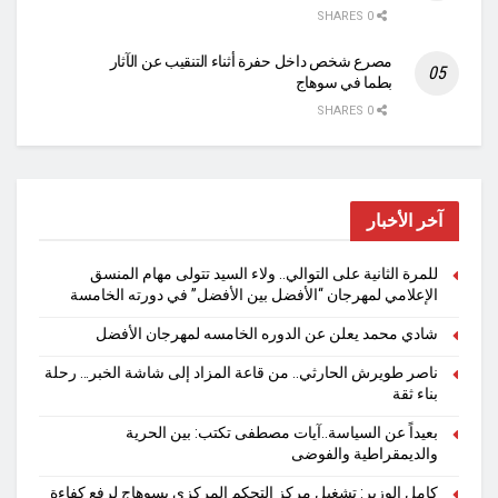
0 SHARES
مصرع شخص داخل حفرة أثناء التنقيب عن الآثار
بطما في سوهاج
0 SHARES
آخر الأخبار
للمرة الثانية على التوالي.. ولاء السيد تتولى مهام المنسق
الإعلامي لمهرجان “الأفضل بين الأفضل” في دورته الخامسة
شادي محمد يعلن عن الدوره الخامسه لمهرجان الأفضل
ناصر طويرش الحارثي.. من قاعة المزاد إلى شاشة الخبر… رحلة
بناء ثقة
بعيداً عن السياسة..آيات مصطفى تكتب: بين الحرية
والديمقراطية والفوضى
كامل الوزير: تشغيل مركز التحكم المركزي بسوهاج لرفع كفاءة