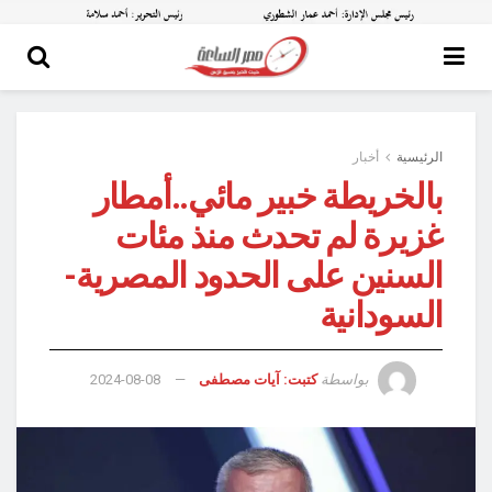
الرئيسية
أخبار
بالخريطة خبير مائي..أمطار
غزيرة لم تحدث منذ مئات
السنين على الحدود المصرية-
السودانية
بواسطة
كتبت: آيات مصطفى
2024-08-08