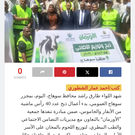
0
SHARES
كتب/احمد عمار الشطوري
شهد اللواء طارق راشد محافظ سوهاج، اليوم، بمجزر
سوهاج العمومي، بدء أعمال ذبح عدد 40 رأس ماشية
من الأبقار والجاموس، ضمن مبادرة تنفذها جمعية
“الأورمان” بالتعاون مع مديريات التضامن الاجتماعي
والطب البيطري، لتوزيع اللحوم بالمجان على الأسر
الأولى بالرعاية بمختلف مراكز وقرى المحافظة خلال