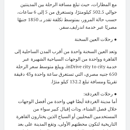
مع المطارات، حيث تبلغ مسافة الرحلة بين المدينتين
حوالي 502.5 كيلومترًا، وتستغرق من 5 إلى 6 ساعات،
حسب حالة المرور، بمتوسط تكلفة تقدر بـ 1850 جنيهًا
مصريًا عبر خدمة اندرايف.سفر.
● رحلات العين السخنة
وتعد العين السخنة واحدة من أقرب المدن الساحلية إلى
القاهرة وواحدة من الوجهات السياحية الشهيرة عبر
خدمة inDrive city to city، ويبلغ متوسط ​​سعر الرحلة
650 جنيه مصري، التي تستغرق ساعة واحدة و43 دقيقة
تقريبًا ومسافة تبلغ 132.2 كيلو مترًا.
● رحلات الغردقة:
أما مدينة الغردقة أيضًا فهي واحدة من أفضل الوجهات
خلال فصل الشتاء، وذات إقبال كبير سواء من
المستخدمين المحليين أو السياح الذين يختارون القاهرة
التاريخية لتكون محطتهم الأولى، وتقع المدينة على بعد