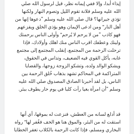
إيذاء أبدا، وإلا ففي إيمانه نظر، قيل لرسول الله صلي
الله عليه وسلم فلانة تقوم الليل وتصوم النهار ولكنها
تؤذي جيرانها؟ قال صلى الله عليه وسلم “دعوها إنها من
أهل النار” ومن ادعى الإيمان وهو يؤذي الخلق ويفزعهم
فهو كاذب “من لا يرحم لا يُرحم” وأولى الناس برحمتك
ولينك وعطفك اقرب الناس منك اهلك وأولادك، فإذا
ترحلت الرحمة من المجتمع، إنقلب المجتمع إلى مجتمع
غابه، يأكل القوي فيه الضعيف، وتداس في الحقوق،
ويشكو الوالد ولده، وتشكو الزوجة زوجها، والقضايا
المتراكمة في المحاكم تشهد بذهاب خُلق الرحمة بين
الناس، بل لقد أخبرنا الصادق المصدوق صلي الله عليه
وسلم “أن امرأة بغيا رأت كلبا في يوم حار يطوف ببئر.
قد أدلع لسانه من العطش، فنزعت له بموقها، أي أنها
استقت له من البئر، والموق هنا هو الخف فغُفر لها” رواه
البخاري ومسلم، فإذا كانت الرحمة بالكلاب تغفر الخطايا