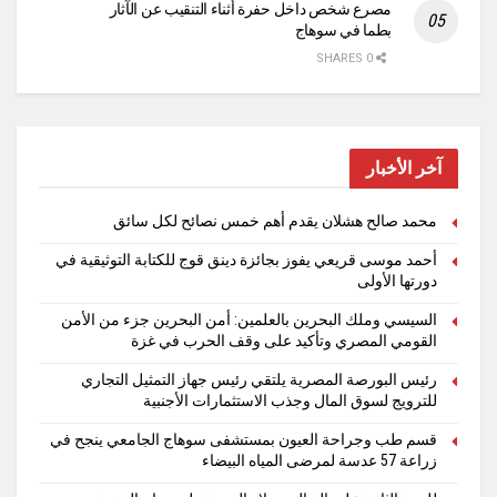
مصرع شخص داخل حفرة أثناء التنقيب عن الآثار
بطما في سوهاج
0 SHARES
آخر الأخبار
محمد صالح هشلان يقدم أهم خمس نصائح لكل سائق
أحمد موسى قريعي يفوز بجائزة دينق قوج للكتابة التوثيقية في
دورتها الأولى
السيسي وملك البحرين بالعلمين: أمن البحرين جزء من الأمن
القومي المصري وتأكيد على وقف الحرب في غزة
رئيس البورصة المصرية يلتقي رئيس جهاز التمثيل التجاري
للترويج لسوق المال وجذب الاستثمارات الأجنبية
قسم طب وجراحة العيون بمستشفى سوهاج الجامعي ينجح في
زراعة 57 عدسة لمرضى المياه البيضاء