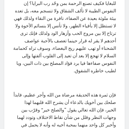
للبغايا فكيف تصنع الرحمة بمن وحّد رب البرايا؟ إن
النفوس الطيبة لا تألف الشقاق ولا تنسجم معه، بل تعده
بيئة ملوثة بعيدة عن الصفاء، نافرة من النقاء ولذلك فهي
لا تستظل إلا بأفياء الطهر، ولا تأنس إلا بنسائم الأخوة ولا
ترتاح إلا بين مروج الحب وأزهار الود ولذلك فإنك ترى
أحدهم لا يقر له قرار حينما تعصف بالأحبة عواصف
الشحناء أو تهب عليهم ريح البغضاء، وسوف تراه كحمامة
السلام لا تهجع إلا بعد أن تعيد إلى القلوب ألفتها وإلى
النفوس صفاءها فيا برد فؤاد المصلح بين ذات البين، ويا
لطيب خاطره الشفوق.
فإن ثمرة هذه الحديقة مرضاة من الله وأجر عظيم، فابدأ
صلحك بين أخويك بالدعاء أن يشرح الله قلبهما لهذا
الخير، فإن الله تعالي يقول “والصلح خير” وقرّب بين
وجهات النظر وقلل من شأن نقاط الاختلاف وتودد لهما
وأخبر كل واحد منهما بمحبة أخيه له وأنه لا يحمل في