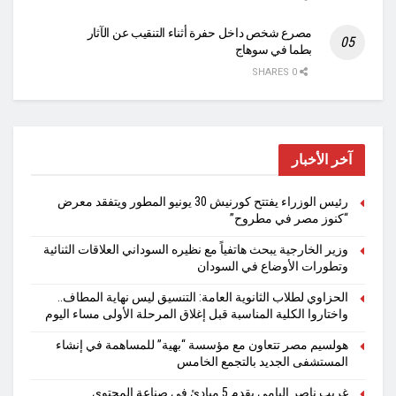
مصرع شخص داخل حفرة أثناء التنقيب عن الآثار
بطما في سوهاج
0 SHARES
آخر الأخبار
رئيس الوزراء يفتتح كورنيش 30 يونيو المطور ويتفقد معرض
“كنوز مصر في مطروح”
وزير الخارجية يبحث هاتفياً مع نظيره السوداني العلاقات الثنائية
وتطورات الأوضاع في السودان
الحزاوي لطلاب الثانوية العامة: التنسيق ليس نهاية المطاف..
واختاروا الكلية المناسبة قبل إغلاق المرحلة الأولى مساء اليوم
هولسيم مصر تتعاون مع مؤسسة “بهية” للمساهمة في إنشاء
المستشفى الجديد بالتجمع الخامس
غريب ناصر اليامي يقدم 5 مبادئ في صناعة المحتوى