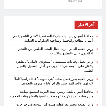
0 SHARES
آخر الأخبار
محافظ أسوان يشيد بالمشاركة المجتمعية لأهالى الناصرية فى
أعمال النظافة والتجميل ومواجهة السلوكيات السلبية
وزير التعليم العالي : نريد انتقال البحث العلمي من «النشر
الأكاديمي» إلى «التطبيق والإنتاج»
وزير العمل وقيادات مستشفى “السعودي الألماني” بالقاهرة
يتفقان على التوسع في” التدريب من أجل التشغيل” بالمهن
الطبية.
وزير التعليم يقرر فصل طلاب “بني سويف” عامًا دراسيًا كاملاً
لإتلافهم الأثاث المدرسي وإلزام أولياء أمورهم بالتعويض
محافظ أسوان يلتقى رئيس الهيئة العربية للتصنيع لمتابعة
مشروعات ” حياة كريمة ” ومعدلات التنفيذ بالمشروعات الخدمية
وزير الصحة يبحث مع الأهلية هيلث كير التوسع في جراحات