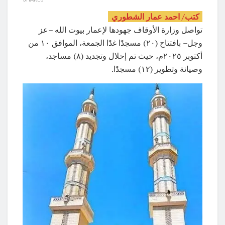
كتب/ احمد عمار الشطوري
تواصل وزارة الأوقاف جهودها لإعمار بيوت الله –عز
وجل– بافتتاح (٢٠) مسجدًا غدًا الجمعة، الموافق ١٠ من
أكتوبر ٢٠٢٥م، حيث تم إحلال وتجديد (٨) مساجد،
وصيانة وتطوير (١٢) مسجدًا.