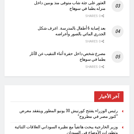
العثور على جثة شاب متوفى منذ يومين داخل
منزله بطما في سوهاج
0 SHARES
بعد إصابة 6 أطفال بالمدرسة.. اعرف شكل
الجدري المائي بالصور وأعراضه
0 SHARES
مصرع شخص داخل حفرة أثناء التنقيب عن الآثار
بطما في سوهاج
0 SHARES
آخر الأخبار
رئيس الوزراء يفتتح كورنيش 30 يونيو المطور ويتفقد معرض
“كنوز مصر في مطروح”
وزير الخارجية يبحث هاتفياً مع نظيره السوداني العلاقات الثنائية
وتطورات الأوضاع في السودان