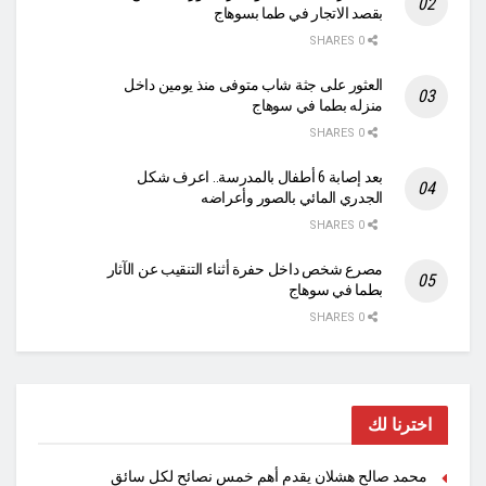
بقصد الاتجار في طما بسوهاج
0 SHARES
العثور على جثة شاب متوفى منذ يومين داخل
منزله بطما في سوهاج
0 SHARES
بعد إصابة 6 أطفال بالمدرسة.. اعرف شكل
الجدري المائي بالصور وأعراضه
0 SHARES
مصرع شخص داخل حفرة أثناء التنقيب عن الآثار
بطما في سوهاج
0 SHARES
اخترنا لك
محمد صالح هشلان يقدم أهم خمس نصائح لكل سائق