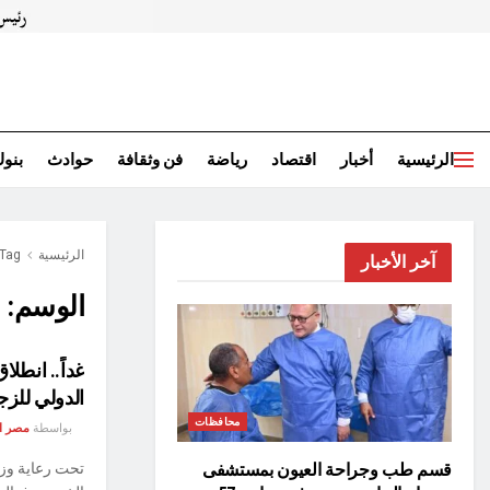
الرئيسية
أخبار
اقتصاد
رياضة
فن وثقافة
حوادث
بنو
الرئيسية
Tag
آخر الأخبار
الوسم:
م
غداً.. انطلا
الدولي للزج
محافظات
بواسطة
مصر ا
تحت رعاية وزا
قسم طب وجراحة العيون بمستشفى