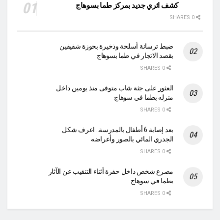
كشف اثري جديد بمركز طما بسوهاج
0 SHARES
ضبط ترسانة أسلحة وذخيرة بحوزة شقيقين
بقصد الاتجار في طما بسوهاج
0 SHARES
العثور على جثة شاب متوفى منذ يومين داخل
منزله بطما في سوهاج
0 SHARES
بعد إصابة 6 أطفال بالمدرسة.. اعرف شكل
الجدري المائي بالصور وأعراضه
0 SHARES
مصرع شخص داخل حفرة أثناء التنقيب عن الآثار
بطما في سوهاج
0 SHARES