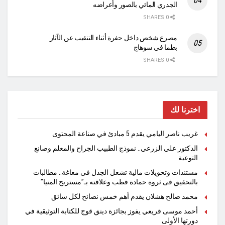
الجدري المائي بالصور وأعراضه
0 SHARES
مصرع شخص داخل حفرة أثناء التنقيب عن الآثار
بطما في سوهاج
0 SHARES
اخترنا لك
غريب ناصر اليامي يقدم 5 مبادئ في صناعة المحتوى
الدكتور علي الزرعي.. نموذج الطبيب الجراح والمعلم وصانع
التوعية
مستندات وتحويلات مالية تشعل الجدل فى مغاغة.. مطالبات
بالتحقيق فى ثروة حمادة قطب وعلاقته بـ”مستريح المنيا”
محمد صالح هشلان يقدم أهم خمس نصائح لكل سائق
أحمد موسى قريعي يفوز بجائزة دينق قوج للكتابة التوثيقية في
دورتها الأولى