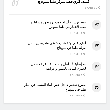
كشف اثري جديد بمركز طما بسوهاج
0 SHARES
ضبط ترسانة أسلحة وذخيرة بحوزة شقيقين
بقصد الاتجار في طما بسوهاج
0 SHARES
العثور على جثة شاب متوفى منذ يومين داخل
منزله بطما في سوهاج
0 SHARES
بعد إصابة 6 أطفال بالمدرسة.. اعرف شكل
الجدري المائي بالصور وأعراضه
0 SHARES
مصرع شخص داخل حفرة أثناء التنقيب عن الآثار
بطما في سوهاج
0 SHARES