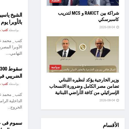
اقتصاد
شراكة بين RAKICT و MCS لتدريب
الشيخ ياسي
كاسبرسكي
بالأوبرا يوم 9 مارس
2026-08-04
بواسطة
كتب: م
كتب _ محمد ع
الأوبرا المصري
التهامي،...
سياسة
الضريبي في 24 سا
وزير الخارجية يؤكد لنظيره اللبناني
بواسطة
كتب: م
تضامن مصر الكامل وضرورة الانسحاب
الإسرائيلي من كافة الأراضي اللبنانية
كتب _ محمد عا
الداخلية الرا
2026-08-04
الخروج...
الأقسام