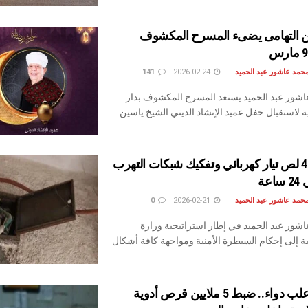
ن التهامى يضىء المسرح المكشوف
حمد عاشور عبد الحميد
2026-02-24
141
اشور عبد الحميد يستعد المسرح المكشوف بدار
ة لاستقبال حفل عميد الإنشاد الديني الشيخ ياسين
سقوط 4300 لص تيار كهربائي وتفكيك شبكات التهرب
عة
حمد عاشور عبد الحميد
2026-02-21
0
شور عبد الحميد في إطار استراتيجية وزارة
مية إلى إحكام السيطرة الأمنية ومواجهة كافة أشكال
سموم فى علب دواء.. ضبط 5 ملايين قرص أدوية