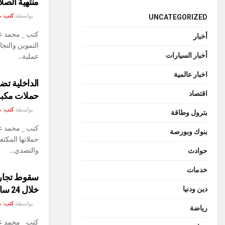
منتهية الصل
بواسطة
كتب: م
UNCATEGORIZED
كتب _ محمد عا
أخبار
التموين والتجا
أخبار السيارات
عملية...
اخبار عالمية
اقتصاد
حملات مكبر
بواسطة
كتب: م
بترول وطاقة
كتب _ محمد عا
بنوك وبورصة
حملاتها المكث
والتصدي...
حوادث
خدمات
خلال 24 ساعة
دين ودنيا
بواسطة
كتب: م
رياضة
كتب _ محمد عا