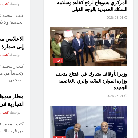
المركزي بسوهاج لرفع كفاءة وسلامة
بواسطة
كتب: م
السكك الحديدية بالوجه القبلي
كتب _ محمد عاش
2026-08-04
الجديدة" ولا ب
​الاعلامي م
إلى صدارة ا
بواسطة
كتب: م
أخبار
كتب _ محمد ع
وتحديداً من مر
وزير الأوقاف يشارك في افتتاح متحف
الصحفي...
وزارة الموارد المائية والري بالعاصمة
الجديدة
مطار سوهاج
2026-08-04
التجارية في 29 مارس المق
بواسطة
كتب: م
كتب _ محمد عا
عن قرب الانتها