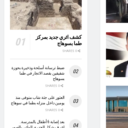
كشف اثري جديد بمركز
طما بسوهاج
0 SHARES
ضبط ترسانة أسلحة وذخيرة بحوزة
شقيقين بقصد الاتجار في طما
بسوهاج
0 SHARES
العثور على جثة شاب متوفى منذ
يومين داخل منزله بطما في سوهاج
0 SHARES
بعد إصابة 6 أطفال بالمدرسة..
اعرف شكل الجدري المائي بالصور