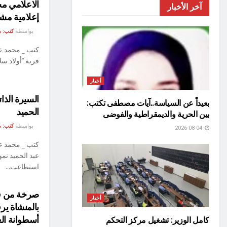
الاعلامي مح
آخر الأخبار
إعلامية مش
بواسطة
كتب: م
كتب _ محمد عا
قرية "أولاد سل
أخبار
السيرة الذات
بعيداً عن السياسة..آيات مصطفى تكتب:
الحميد
بين الحرية والديمقراطية والفوضى
بواسطة
كتب: م
2026-08-04
كتب _ محمد عا
عبد الحميد نموذ
استطاعت...
صرخة من قلب
أخبار
بالمنشاة ير
أسطوانة الغ
كامل الوزير: تشغيل مركز التحكم