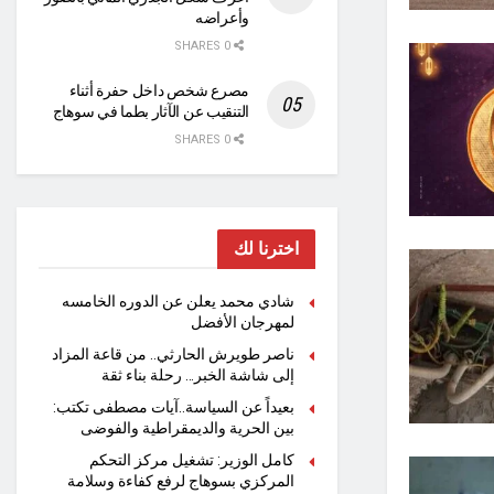
وأعراضه
0 SHARES
مصرع شخص داخل حفرة أثناء
التنقيب عن الآثار بطما في سوهاج
0 SHARES
اخترنا لك
شادي محمد يعلن عن الدوره الخامسه
لمهرجان الأفضل
ناصر طويرش الحارثي.. من قاعة المزاد
إلى شاشة الخبر… رحلة بناء ثقة
بعيداً عن السياسة..آيات مصطفى تكتب:
بين الحرية والديمقراطية والفوضى
كامل الوزير: تشغيل مركز التحكم
المركزي بسوهاج لرفع كفاءة وسلامة