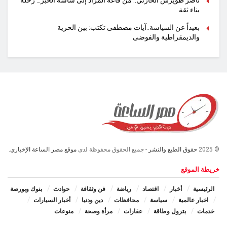
ناصر طويرش الحارثي.. من قاعة المزاد إلى شاشة الخبر… رحلة
بناء ثقة
بعيداً عن السياسة..آيات مصطفى تكتب: بين الحرية
والديمقراطية والفوضى
© 2025
حقوق الطبع والنشر
- جميع الحقوق محفوظة لدى
موقع مصر الساعة الإخباري.
خريطة الموقع
الرئيسية
أخبار
اقتصاد
رياضة
فن وثقافة
حوادث
بنوك وبورصة
اخبار عالمية
سياسة
محافظات
دين ودنيا
أخبار السيارات
خدمات
بترول وطاقة
عقارات
مرأة وصحة
منوعات