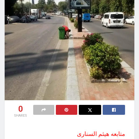
0
SHARES
متابعه هيثم السنارى