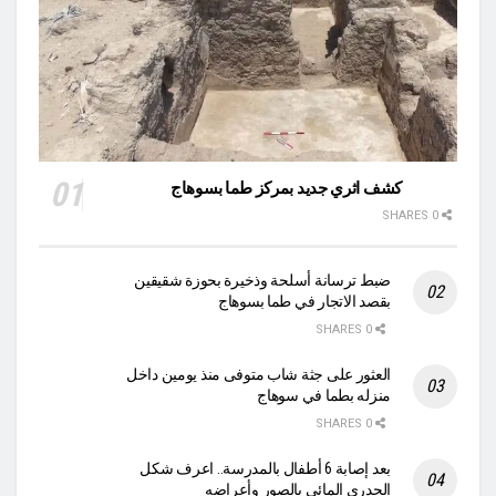
كشف اثري جديد بمركز طما بسوهاج
0 SHARES
ضبط ترسانة أسلحة وذخيرة بحوزة شقيقين
بقصد الاتجار في طما بسوهاج
0 SHARES
العثور على جثة شاب متوفى منذ يومين داخل
منزله بطما في سوهاج
0 SHARES
بعد إصابة 6 أطفال بالمدرسة.. اعرف شكل
الجدري المائي بالصور وأعراضه