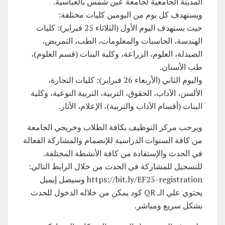
المدينة الجامعية لجامعة عين شمس بالعباسية.
ويستهدف كل يوم من اليومين كليات مختلفة:
حيث بستهدف اليوم الأول (الثلاثاء 25 فبراير): كليات
الهندسة، الحاسبات والمعلومات، الطب، التمريض،
الصيدلة، العلوم، الزراعة، وكلية البنات (قسم العلوم)،
طب الأسنان.
واليوم الثاني (الأربعاء 26 فبراير): كليات التجارة،
الألسن، الآداب، الحقوق، التربية، التربية النوعية، وكلية
البنات (أقسام الآداب والتربية)، الإعلام، الأثار.
ويرحب مركز التوظيف بكافة الطلاب وخريجي الجامعة
من كافة السنوات الدراسية للإنضمام والمشاركة الفعالة
في الحدث والإستفادة من كافة الأنشطة المختلفة.
للتسجيل للمشاركة في الحدث من خلال الرابط التالي:
https://bit.ly/EF25-registration وسيصل إيميل
يحتوي علي الـ QR كود يمكن من خلاله الدخول للحدث
بشكل سريع ومباشر.