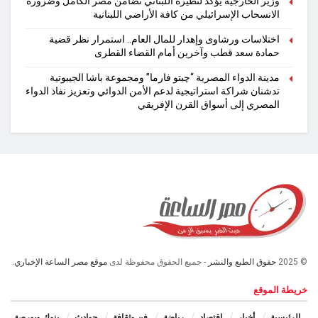
وزير الخارجية يؤكد لنظيره اللبناني تضامن مصر الكامل وضرورة
الانسحاب الإسرائيلي من كافة الأراضي اللبنانية
اختلاسات ورشاوى وإهدار للمال العام.. استمرار نظر قضية
حمادة سعد قطب وآخرين أمام القضاء القطرى
مدينة الدواء المصرية “چبتو فارما” ومجموعة باشا الجيبوتية
تدشنان شراكة استراتيجية لدعم الأمن الدوائي وتعزيز نفاذ الدواء
المصري إلى أسواق القرن الإفريقي
© 2025
حقوق الطبع والنشر
- جميع الحقوق محفوظة لدى
موقع مصر الساعة الإخباري.
خريطة الموقع
الرئيسية
أخبار
اقتصاد
رياضة
فن وثقافة
حوادث
بنوك وبورصة