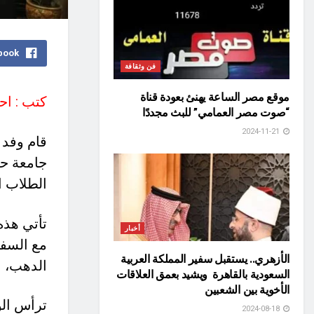
book
فن وثقافة
موقع مصر الساعة يهنئ بعودة قناة
كتب : اح
“صوت مصر العمامي” للبث مجددًا
2024-11-21
قام وفد 
جامعة حلو
الطلاب ال
تأتي هذه
أخبار
مع السفا
الأزهري.. يستقبل سفير المملكة العربية
الدهب، ن
السعودية بالقاهرة ويشيد بعمق العلاقات
الأخوية بين الشعبين
ترأس الو
2024-08-18