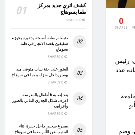
كشف اثري جديد بمركز
طما بسوهاج
0
0 SHARES
SHARES
V
ضبط ترسانة أسلحة وذخيرة بحوزة
شقيقين بقصد الاتجار في طما
بسوهاج
0 SHARES
ل، رئيس
ادة عدد
العثور على جثة شاب متوفى منذ
يومين داخل منزله بطما في سوهاج
0 SHARES
بعد إصابة 6 أطفال بالمدرسة..
جامعة
اعرف شكل الجدري المائي بالصور
بو
وأعراضه
0 SHARES
مصرع شخص داخل حفرة أثناء
ن، وضم
التنقيب عن الآثار بطما في سوهاج