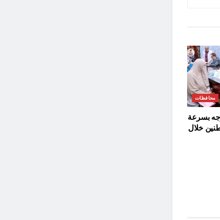
محافظات
جه بسرعة
نين خلال