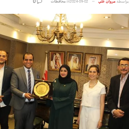
0
بواسطة
in
مروان علي
2024-09-02
محافظات