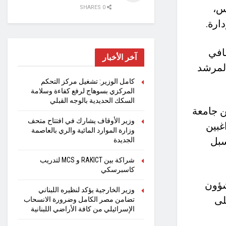
س،
0 SHARES
ارة.
افي
آخر الأخبار
المرشد
كامل الوزير: تشغيل مركز التحكم
المركزي بسوهاج لرفع كفاءة وسلامة
السكك الحديدية بالوجه القبلي
ن جامعة
وزير الأوقاف يشارك في افتتاح متحف
غبين
وزارة الموارد المائية والري بالعاصمة
سبل
الجديدة
شراكة بين RAKICT و MCS لتدريب
كاسبرسكي
شؤون
وزير الخارجية يؤكد لنظيره اللبناني
لى
تضامن مصر الكامل وضرورة الانسحاب
الإسرائيلي من كافة الأراضي اللبنانية