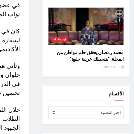
في عضويت
نواب المد
كان في ا
لسفارة م
فن وثقافة
الأكاديمي
محمد رمضان يحقق حلم مواطن من
المحلة: “هنجيبلك عربية حلوة”
وتأتي هذ
2025-03-18
حلوان وم
في الدرا
تحسين تج
الأقسام
خلال الل
الأقسام
اختر التصنيف
الطلاب ا
الجهود ا