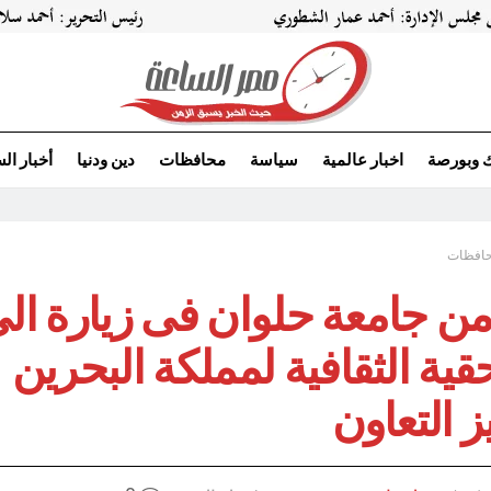
ك وبورصة
اخبار عالمية
سياسة
محافظات
دين ودنيا
أخبار ال
افظات
من جامعة حلوان فى زيارة ال
قية الثقافية لمملكة البحرين
ز التعاون