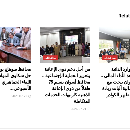
Rela
محافظات
محافظات
رد الذاتية
من أجل دعم ذوى الإعاقة
محافظ سوهاج يو
 الأداء المالى ..
وتعزيز الحماية الإجتماعية ..
حل شكاوى المواط
ان يبحث مع
محافظ أسوان يسلم 75
اللقاء الجماهيري
الية آليات زيادة
طفلاً من ذوى الإعاقة
الأسبوعي….
تطوير الكوادر
الذهنية كارنيهات الخدمات
2026-07-21
المتكاملة
2026-07-21