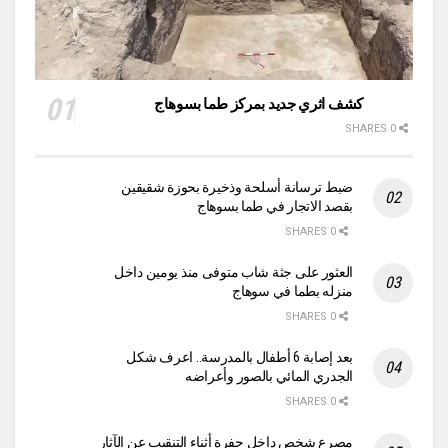
كشف اثري جديد بمركز طما بسوهاج
0 SHARES
ضبط ترسانة أسلحة وذخيرة بحوزة شقيقين
بقصد الاتجار في طما بسوهاج
0 SHARES
العثور على جثة شاب متوفى منذ يومين داخل
منزله بطما في سوهاج
0 SHARES
بعد إصابة 6 أطفال بالمدرسة.. اعرف شكل
الجدري المائي بالصور وأعراضه
0 SHARES
مصرع شخص داخل حفرة أثناء التنقيب عن الآثار