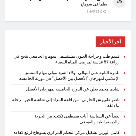
بطما في سوهاج
0 SHARES
آخر الأخبار
قسم طب وجراحة العيون بمستشفى سوهاج الجامعي ينجح في
زراعة 57 عدسة لمرضى المياه البيضاء
للمرة الثانية على التوالي.. ولاء السيد تتولى مهام المنسق
الإعلامي لمهرجان “الأفضل بين الأفضل” في دورته الخامسة
شادي محمد يعلن عن الدوره الخامسه لمهرجان الأفضل
ناصر طويرش الحارثي.. من قاعة المزاد إلى شاشة الخبر… رحلة
بناء ثقة
بعيداً عن السياسة..آيات مصطفى تكتب: بين الحرية
والديمقراطية والفوضى
كامل الوزير: تشغيل مركز التحكم المركزي بسوهاج لرفع كفاءة