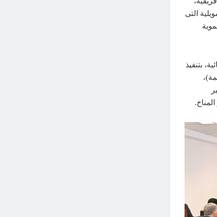
ريقية،
يلية التى
موية
ة، بتنفيذ
مة)،
ر
المناخ.