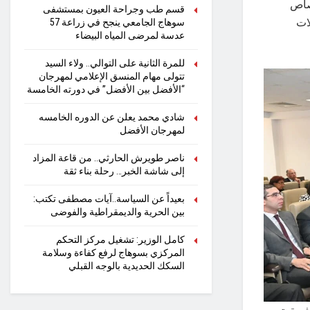
تصاص
قسم طب وجراحة العيون بمستشفى
ات
سوهاج الجامعي ينجح في زراعة 57
عدسة لمرضى المياه البيضاء
للمرة الثانية على التوالي.. ولاء السيد
تتولى مهام المنسق الإعلامي لمهرجان
“الأفضل بين الأفضل” في دورته الخامسة
شادي محمد يعلن عن الدوره الخامسه
لمهرجان الأفضل
ناصر طويرش الحارثي.. من قاعة المزاد
إلى شاشة الخبر… رحلة بناء ثقة
بعيداً عن السياسة..آيات مصطفى تكتب:
بين الحرية والديمقراطية والفوضى
كامل الوزير: تشغيل مركز التحكم
المركزي بسوهاج لرفع كفاءة وسلامة
السكك الحديدية بالوجه القبلي