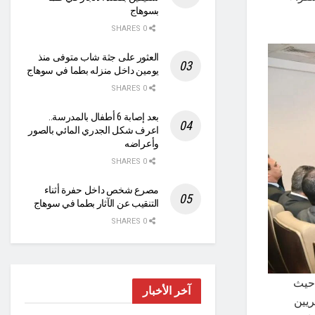
بسوهاج
0 SHARES
العثور على جثة شاب متوفى منذ
يومين داخل منزله بطما في سوهاج
0 SHARES
بعد إصابة 6 أطفال بالمدرسة..
اعرف شكل الجدري المائي بالصور
وأعراضه
0 SHARES
مصرع شخص داخل حفرة أثناء
التنقيب عن الآثار بطما في سوهاج
0 SHARES
 حيث
آخر الأخبار
ريين