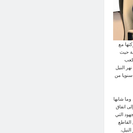
تها مع
ية حيث
١٦٠٠ مليار متر مكعب
هر النيل
 ٧٠٠٠ مليار متر مكعب سنويا من
وما شابها
ى اتفاق
هود التي
 القاطع
النيل،