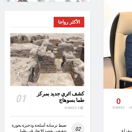
الأكثر رواجا
كشف اثري جديد بمركز
0
طما بسوهاج
SHARES
V
0 SHARES
ضبط ترسانة أسلحة وذخيرة بحوزة
سفراء
شقيقين بقصد الاتجار في طما