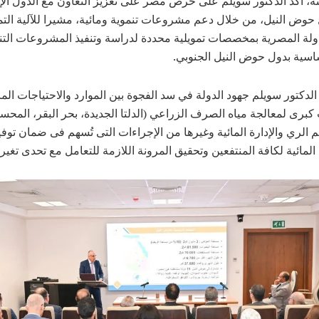
ه، أكد الدكتور سويلم على حرص مصر على تعزيز التعاون مع الدول الإف
وض النيل، من خلال دعم مشروعات تنموية ومائية، مشيرا للآلية التمو
دولة المصرية بمخصصات تمويلية محددة لدراسة وتنفيذ المشروعات التن
أساسية بدول حوض النيل الجنوبي.
دكتور سويلم جهود الدولة في سد الفجوة بين الموارد والاحتياجات المائي
رى لمعالجة مياه الصرف الزراعي (الدلتا الجديدة، بحر البقر، المحس
 الري والإدارة المائية وغيرها من الإجراءات التى تُسهم فى ضمان توفي
المائية لكافة المنتفعين وتحقيق المرونة اللازمة للتعامل مع تحدى تغير 