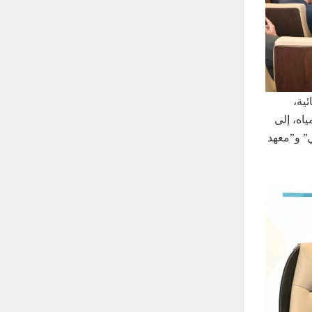
ية،
اه، إلى
ي” و”معهد