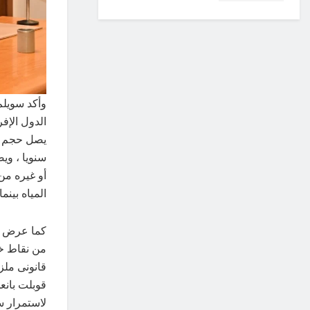
وأكد سويلم
الدول الإف
سنويا ، وي
المياه بينما تبلغ
كما عرض ال
من نقاط خل
قانونى ملز
قوبلت بانع
لاستمرار س