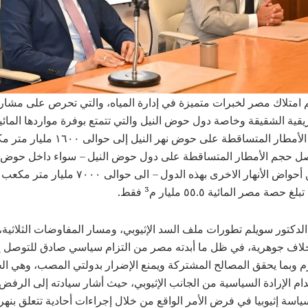
 امتلاك مصر لخبرات متميزة في إدارة المياه، والتي تحرص على مشارك
ريقية الشقيقة وخاصة دول حوض النيل والتي تتمتع بوفرة مواردها المائ
يصل حجم الأمطار المتساقطة على حوض نهر النيل إلى حوالى 
صل حجم الأمطار المتساقطة على دول حوض النيل – سواء داخل حوض ن
أو غيره من أحواض الأنهار الاخرى بهذه الدول – الى حوالى
 حصة مصر المائية ٥٥.٥ مليار م³ فقط.
دكتور سويلم تطورات ملف السد الإثيوبي، ومسار المفاوضات الثلاثية، 
اف جوهرية، في ظل ما أبدته مصر من التزام سياسي صادق للتوصل إل
م وبما يحقق المصالح المشتركة ويمنع الإضرار بدولتي المصب، وهي الج
دام الإرادة السياسية من الجانب الإثيوبي، حيث أشار سيادته إلى الرفض
ياسة إثيوبيا في فرض الأمر الواقع من خلال إجراءات أحادية تتعلق بنهر 