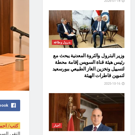
2026-01-18
بترول وطاقة
وزير البترول والثروة المعدنية يبحث مع
رئيس هيئة قناة السويس إقامة محطة
لتسييل وتخزين الغاز الطبيعي ببورسعيد
لتموين قاطرات الهيئة
2025-10-16
book
كتب/ احم
أخبار
التقى السيد