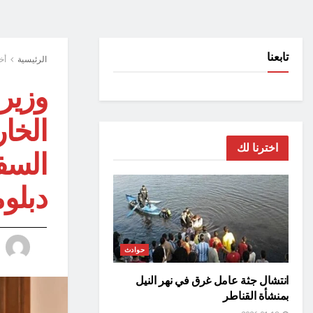
تابعنا
الرئيسية
أخ
وزير 
الخار
اخترنا لك
السفر
دبلو
حوادث
انتشال جثة عامل غرق في نهر النيل
بمنشأة القناطر