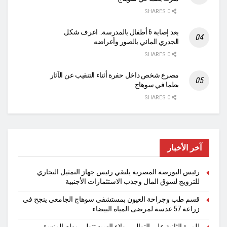
0 SHARES
بعد إصابة 6 أطفال بالمدرسة.. اعرف شكل
الجدري المائي بالصور وأعراضه
0 SHARES
مصرع شخص داخل حفرة أثناء التنقيب عن الآثار
بطما في سوهاج
0 SHARES
آخر الأخبار
رئيس البورصة المصرية يلتقي رئيس جهاز التمثيل التجاري
للترويج لسوق المال وجذب الاستثمارات الأجنبية
قسم طب وجراحة العيون بمستشفى سوهاج الجامعي ينجح في
زراعة 57 عدسة لمرضى المياه البيضاء
للمرة الثانية على التوالي.. ولاء السيد تتولى مهام المنسق