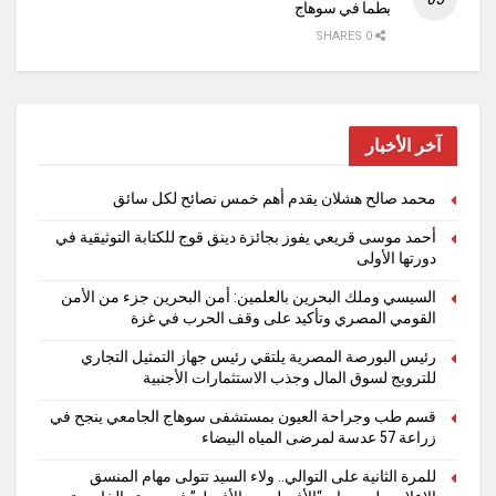
بطما في سوهاج
0 SHARES
آخر الأخبار
محمد صالح هشلان يقدم أهم خمس نصائح لكل سائق
أحمد موسى قريعي يفوز بجائزة دينق قوج للكتابة التوثيقية في
دورتها الأولى
السيسي وملك البحرين بالعلمين: أمن البحرين جزء من الأمن
القومي المصري وتأكيد على وقف الحرب في غزة
رئيس البورصة المصرية يلتقي رئيس جهاز التمثيل التجاري
للترويج لسوق المال وجذب الاستثمارات الأجنبية
قسم طب وجراحة العيون بمستشفى سوهاج الجامعي ينجح في
زراعة 57 عدسة لمرضى المياه البيضاء
للمرة الثانية على التوالي.. ولاء السيد تتولى مهام المنسق