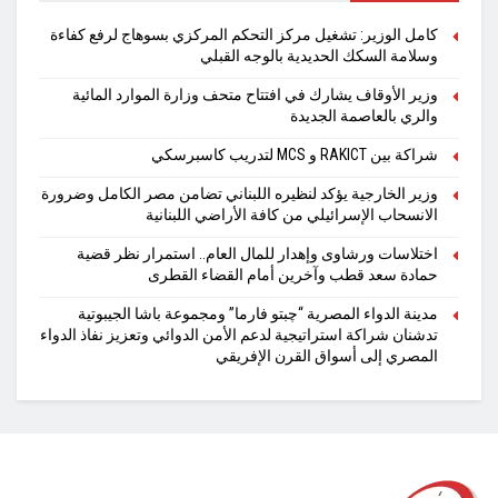
كامل الوزير: تشغيل مركز التحكم المركزي بسوهاج لرفع كفاءة
وسلامة السكك الحديدية بالوجه القبلي
وزير الأوقاف يشارك في افتتاح متحف وزارة الموارد المائية
والري بالعاصمة الجديدة
شراكة بين RAKICT و MCS لتدريب كاسبرسكي
وزير الخارجية يؤكد لنظيره اللبناني تضامن مصر الكامل وضرورة
الانسحاب الإسرائيلي من كافة الأراضي اللبنانية
اختلاسات ورشاوى وإهدار للمال العام.. استمرار نظر قضية
حمادة سعد قطب وآخرين أمام القضاء القطرى
مدينة الدواء المصرية “چبتو فارما” ومجموعة باشا الجيبوتية
تدشنان شراكة استراتيجية لدعم الأمن الدوائي وتعزيز نفاذ الدواء
المصري إلى أسواق القرن الإفريقي