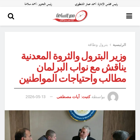
الرئيسية
بترول وطاقة
وزير البترول والثروة المعدنية
يناقش مع نواب البرلمان
مطالب واحتياجات المواطنين
بواسطة
كتبت: آيات مصطفى
2026-05-13