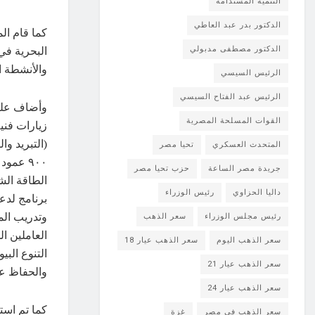
التنمية المستدامة
الدكتور بدر عبد العاطي
البحرية في
الدكتور مصطفى مدبولي
والأنشطة البح
الرئيس السيسي
الرئيس عبد الفتاح السيسي
وأضاف عليو
القوات المسلحة المصرية
(التبريد وا
المتحدث العسكري
تحيا مصر
٩٠٠ عم
جريدة مصر الساعة
حزب تحيا مصر
داليا الحزاوي
رئيس الوزراء
برنامج لدع
وتدريب الم
رئيس مجلس الوزراء
سعر الذهب
العاملين ا
سعر الذهب اليوم
سعر الذهب عيار 18
التنوع البي
سعر الذهب عيار 21
والحفاظ على
سعر الذهب عيار 24
كما تم است
سعر الذهب في مصر
غزة