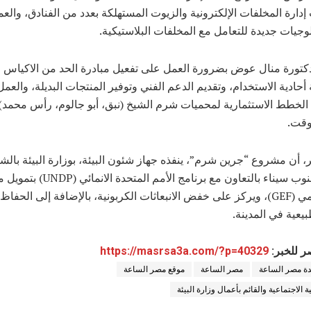
ارة المخلفات الإلكترونية والزيوت المستهلكة بعدد من الفنادق، والع
لوجيات جديدة للتعامل مع المخلفات البلاستيكية.
تورة منال عوض بضرورة العمل على تفعيل مبادرة الحد من الاكياس
 أحادية الاستخدام، وتقديم الدعم الفني وتوفير المنتجات البديلة، والعم
ن الخطط الاستثمارية لمحميات شرم الشيخ (نبق، أبو جالوم، رأس محمد) ل
وقت.
ر، أن مشروع “جرين شرم”، ينفذه جهاز شئون البيئة، بوزارة البيئة بالش
محافظة جنوب سيناء بالتعاون مع برنامج الأمم
البيئة العالمي (GEF)، ويركز على خفض الانبعاثات الكربونية، بالإضافة إلى الحف
بيعية في المدينة.
ر للخبر:
https://masrsa3a.com/?p=40329
ة مصر الساعة
مصر الساعة
موقع مصر الساعة
ة الاجتماعية والقائم بأعمال وزارة البيئة