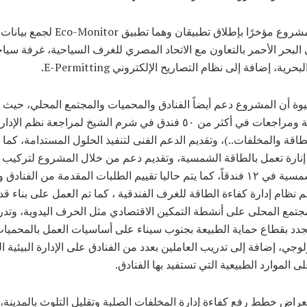
كما قام المشروع مؤخرًا بإطلاق تطبيقان وهما تط
 البحر الأحمر بالتعاون مع الاتحاد المصري للغرف السياحية، غرفة سي
رية، إضافة إلى نظام التصاريح الإلكتروني E-Permitting.
ة أن المشروع دعم أيضاً الفنادق والمحميات والمجتمع المحلي، حيث تم
زيارات فنية ومراجعات في أكثر من ٥٠ فندق في شرم الشيخ لمراجعة نظم الإ
لطاقة والمخلفات..)، وتقديم الدعم الفنى لتنفيذ الحلول المستدامة، كما
ود إنارة تعمل بالطاقة الشمسية، وتقديم دعم من خلال المشروع لتركيب أ
الطاقة الشمسية في ١٢ فندقاً، كما يتم حاليا تقييم الطلبات المقدمة من الفناد
م نظام إدارة كفاءة الطاقة للغرف الفندقية ، كما تم العمل على بناء ق
جتمع المحلى على أنشطة التمكين الاقتصادي مثل الحرف اليدوية، وتد
لجدد بقطاع حماية الطبيعة بجنوب سيناء على أساسيات العمل بالمحمي
ولوجي، إضافة إلى تدريب العاملين بعدد من الفنادق على الإدارة البيئية 
 الموارد الطبيعية التي تستفيد بها الفنادق.
عراض خطط رفع كفاءة إدارة المخلفات الصلبة وتقليل التلوث بالمدينة، 