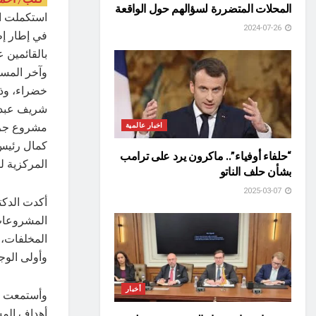
المحلات المتضررة لسؤالهم حول الواقعة
استكملت الد
2024-07-26
في إطار إط
بالقائمين
وآخر المست
خضراء، وذل
شريف عبد ا
مشروع جرين
اخبار عالمية
كمال رئيس 
“حلفاء أوفياء”.. ماكرون يرد على ترامب
المركزية ل
بشأن حلف الناتو
2025-03-07
أكدت الدك
المشروعات 
المخلفات، 
وأولى الوج
أخبار
وأستمعت وز
أهداف المش