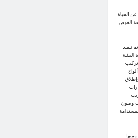
بيق Eco-Monitor لجمع بيانات عن الحياة
احة الغوص
 تنفيذ
دارة البيئية
 تركيب
لواح
ق وإطلاق
درات
ريب
ات وصون
المستدامة
ومنها