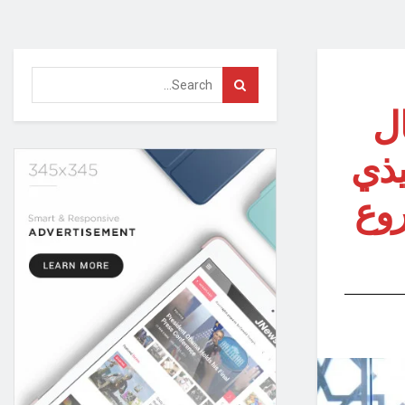
ال
يذي
روع