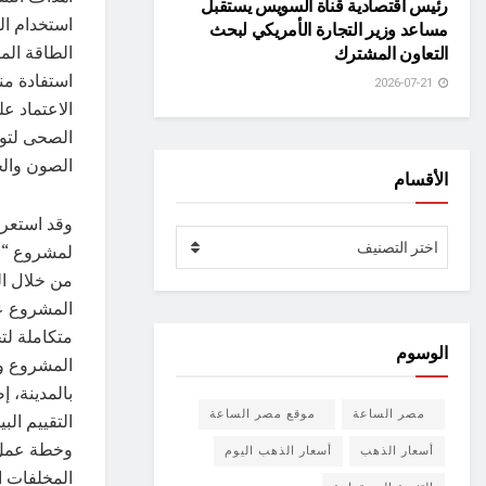
رئيس اقتصادية قناة السويس يستقبل
استخدام ال
مساعد وزير التجارة الأمريكي لبحث
الطاقة الم
التعاون المشترك
استفادة من
2026-07-21
الاعتماد ع
الصحى لتوف
الصون والح
الأقسام
وقد استعرض
الأقسام
اختر التصنيف
لمشروع “جر
من خلال ال
المشروع عل
متكاملة لت
الوسوم
المشروع ود
بالمدينة، 
مصر الساعة
موقع مصر الساعة
التقييم الب
وخطة عمل م
أسعار الذهب
أسعار الذهب اليوم
المخلفات ا