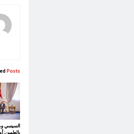
ted
Posts
السيسي ومل
بالعلمين: أ