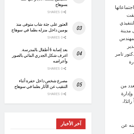
بسوهاج
جتماعاتها
0 SHARES
تقت
تنفيذي
العثور على جثة شاب متوفى منذ
 مدينة
يومين داخل منزله بطما في سوهاج
لمهندس
0 SHARES
دير
بعد إصابة 6 أطفال بالمدرسة..
كتور تامر
اعرف شكل الجدري المائي بالصور
رة
وأعراضه
0 SHARES
مصرع شخص داخل حفرة أثناء
دد من
التنقيب عن الآثار بطما في سوهاج
وإدارة
0 SHARES
ئدًا،
آخر الأخبار
سنه عن
ي