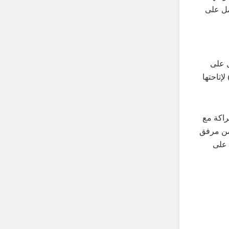
مل على
ل على
إتاحتها
راكة مع
 المتحدة الانمائي (UNDP) بتمويل من مرفق
اظ على