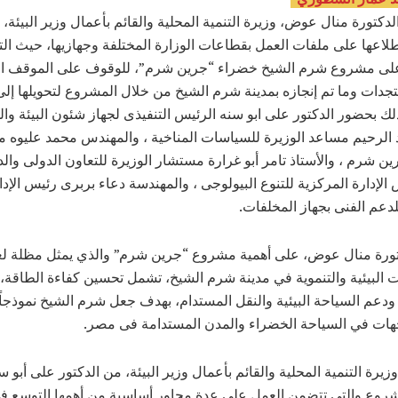
كتورة منال عوض، وزيرة التنمية المحلية والقائم بأعمال وزير البيئة، ا
لاعها على ملفات العمل بقطاعات الوزارة المختلفة وجهازيها، حيث ال
 على مشروع شرم الشيخ خضراء “جرين شرم”، للوقوف على الموقف ال
جدات وما تم إنجازه بمدينة شرم الشيخ من خلال المشروع لتحويلها إلى
ك بحضور الدكتور على ابو سنه الرئيس التنفيذى لجهاز شئون البيئة وا
لرحيم مساعد الوزيرة للسياسات المناخية ، والمهندس محمد عليوه م
 شرم ، والأستاذ تامر أبو غرارة مستشار الوزيرة للتعاون الدولى والد
الإدارة المركزية للتنوع البيولوجى ، والمهندسة دعاء بربرى رئيس الإدا
لدعم الفنى بجهاز المخلفات.
تورة منال عوض، على أهمية مشروع “جرين شرم” والذي يمثل مظلة لع
البيئية والتنموية في مدينة شرم الشيخ، تشمل تحسين كفاءة الطاقة، 
ودعم السياحة البيئية والنقل المستدام، بهدف جعل شرم الشيخ نموذجاً را
هات في السياحة الخضراء والمدن المستدامة فى مصر.
يرة التنمية المحلية والقائم بأعمال وزير البيئة، من الدكتور على أبو 
روع والتى تتضمن العمل على عدة محاور أساسية من أهمها التوسع ف