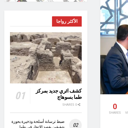
الأكثر رواجا
كشف اثري جديد بمركز
طما بسوهاج
0
0 SHARES
SHARES
V
ضبط ترسانة أسلحة وذخيرة بحوزة
شقيقين بقصد الاتجار في طما