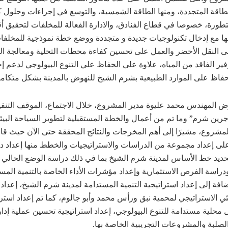
طاقة المتجددة، ومنها الطاقة الشمسية، والتوسع في إجراءات وحلول ك
تطورة، خصوصا في قطاع الفنادق، والادارة الفعالة للمخلفات لتحقيق 
ها مع إدخال تكنولوجيات جديدة و متجددة ووضع خطة نموذجية للمخلفا
لى النقل الأخضر والعمل على تحسين كفاءة محطات التحلية ومعالجة 
ير الفاقد من المياه، علاوة علي الحفاظ علي التنوع البيولوجي لدعم إ
فاظ على الموارد الطبيعية بشرم الشيخ للنهوض بالمدينة بشكل متكام
 المهندس محمد عليوة مدير المشروع، خلال الاجتماع، الموقف التنف
ين شرم” وما تم من أعمال والخطة المستقبلية لتطوير السياحة البيئية
مشروع، مشيرًا إلى أهم المخرجات والنتائج المحققة حتى الآن حيث قا
ى إعداد مجموعة من الدراسات والاستراتيجيات والخطط منها إعداد د
حديد خط الأساس لمدينة شرم الشيخ بما في ذلك دراسة الوضع الحالي ق
راسة الفرص الاستثمارية وإعداد مؤشرات الأداء الخاصة بالتنمية المس
إضافة إلى إعداد استراتيجية التنمية المستدامة لمدينة شرم الشيخ، إعدا
يئي الاستراتيجي لمحمية نبق ورأس محمد وأبو جالوم، كما تم إعداد استرا
حلية مستدامة للتنوع البيولوجي، إعداد استراتيجية تحسين عملية إدار
لصلبة والمشروعات التجريبية الخاصة بها.