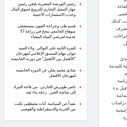
رئيس البورصة المصرية يلتقي رئيس
فاءة
جهاز التمثيل التجاري للترويج لسوق المال
أقصى
وجذب الاستثمارات الأجنبية
ت، كذلك
قسم طب وجراحة العيون بمستشفى
الصرف
سوهاج الجامعي ينجح في زراعة 57
جراءات
عدسة لمرضى المياه البيضاء
ل.
للمرة الثانية على التوالي.. ولاء السيد
تتولى مهام المنسق الإعلامي لمهرجان
يذي
“الأفضل بين الأفضل” في دورته الخامسة
 للمدينة
شادي محمد يعلن عن الدوره الخامسه
م
لمهرجان الأفضل
راسة
ناصر طويرش الحارثي.. من قاعة المزاد
بل بدء
إلى شاشة الخبر… رحلة بناء ثقة
تدامة
د دراسات
بعيداً عن السياسة..آيات مصطفى تكتب:
بين الحرية والديمقراطية والفوضى
تيجية
ة