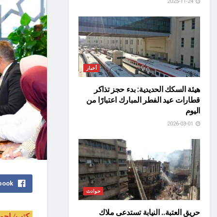
2025-11-24
أخبار
هيئة السكك الحديدية: بدء حجز تذاكر
قطارات عيد الفطر المبارك اعتبارًا من
اليوم
2026-03-01
book
حوادث
حريق العتبة.. النيابة تستدعى ملاك
كتب/ احم