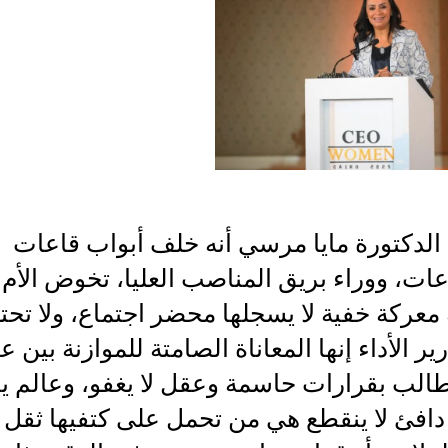
الدكتورة مايا مرسي أنه خلف أبواب قاعات
عات، ووراء بريق المناصب العليا، تخوض الأم
 معركة خفية لا يسجلها محضر اجتماع، ولا ت
ير الأداء إنها المعاناة الصامتة للموازنة بين ع
طالب بقرارات حاسمة وعقل لا يغفو، وعالم ي
افئ لا ينقطع هي من تحمل على كتفيها ثقل