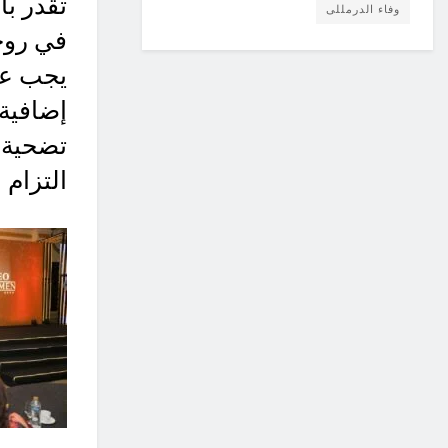
تقدر با
وفاء الدرمللى
في روحه
يجب علي
إضافية
تضحية م
التزام ع