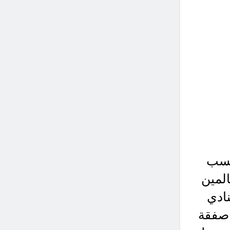
حتسب
المين
نادي
 صفقة