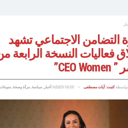
بار
ة التضامن الاجتماعي تشهد
ق فعاليات النسخة الرابعة من
CEO Wom”
بواسطة
in
كتبت: آيات مصطفى
2025-10-20
أخبار
,
سياسة
,
مرأة وصحة
,
منوعات