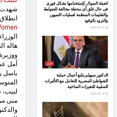
لتعبئة السولار لإستخدامها بشكل فورى
شهدت ا
فى حال غلق أى محطة مخالفة للضوابط
والتعليمات المنظمة لعمليات التموين
انطلاق 
والتزود بالوقود
omen”،
2026-04-25
الوزرا
هاله ا
ووزيرة 
أمل عم
أخبار
باسل ر
الدكتور سويلم يتابع أعمال حماية
الشواطئ المصرية للتعامل مع التأثيرات
المتوس
السلبية للتغيرات المناخية
لبيب، ن
2026-05-13
والدكتو