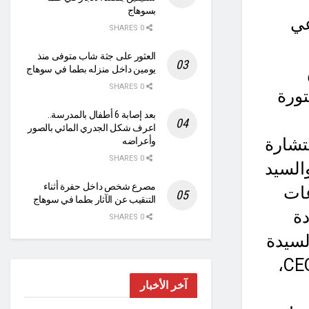
بسوهاج
عي
0 SHARES
العثور على جثة شاب متوفى منذ
يومين داخل منزله بطما في سوهاج
0 SHARES
تورة
بعد إصابة 6 أطفال بالمدرسة..
اعرف شكل الجدري المائي بالصور
تشارة
وأعراضه
0 SHARES
السيد
مصرع شخص داخل حفرة أثناء
عات
التنقيب عن الآثار بطما في سوهاج
دة
0 SHARES
لسيدة
منى مراد، المؤسس والرئيس التنفيذي لـ CEO Women،
آخر الأخبار