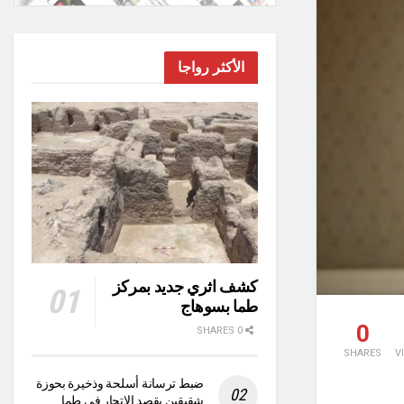
الأكثر رواجا
كشف اثري جديد بمركز
طما بسوهاج
0
0 SHARES
SHARES
V
ضبط ترسانة أسلحة وذخيرة بحوزة
شقيقين بقصد الاتجار في طما