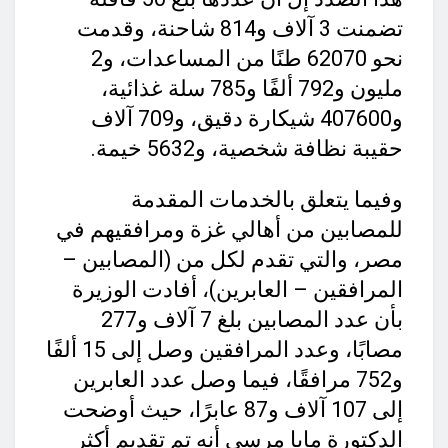
تضمنت 3 آلاف و814 شاحنة، وقدمت
نحو 62070 طنًا من المساعدات، و2
مليون و792 ألفًا و785 سلة غذائية،
و407600 شيكارة دقيق، و709 آلاف
حقيبة نظافة شخصية، و5632 خيمة.
وفيما يتعلق بالخدمات المقدمة
للمصابين من أهالي غزة ومرافقيهم في
مصر، والتي تقدم لكل من (المصابين –
المرافقين – العابرين)، أفادت الوزيرة
بأن عدد المصابين بلغ 7 آلاف و277
مصابًا، وعدد المرافقين وصل إلى 15 ألفًا
و752 مرافقًا، فيما وصل عدد العابرين
إلى 107 آلاف و87 عابرًا، حيث أوضحت
الدكتورة مايا مرسي أنه تم تقديم أكثر