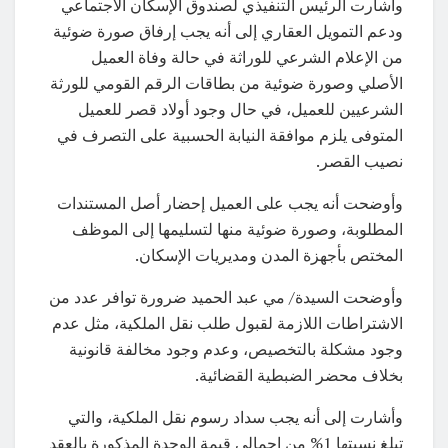
وأشارت الرئيس التنفيذي لصندوق الإسكان الاجتماعي
ودعم التمويل العقاري إلى أنه يجب إرفاق صورة ضوئية
من الإعلام الشرعي للوراثة في حالة وفاة العميل
الأصلي وصورة ضوئية من بطاقات الرقم القومي للورثة
الشرعيين للعميل، في حال وجود أولاد قصر للعميل
المتوفى يلزم موافقة النيابة الحسبية على التصرف في
نصيب القصر.
وأوضحت أنه يجب على العميل إحضار أصل المستندات
المطلوبة، وصورة ضوئية منها لتسليمها إلى الموظف
المختص بأجهزة المدن ومديريات الإسكان.
وأوضحت السيدة/ مي عبد الحميد ضرورة توافر عدد من
الاشتراطات اللازمة لقبول طلب نقل الملكية، مثل عدم
وجود مشكلة بالتخصيص، وعدم وجود مخالفة قانونية
بخلاف محضر الضبطية القضائية.
وأشارت إلى أنه يجب سداد رسوم نقل الملكية، والتي
تبلغ نسبتها 1% من إجمالى قيمة الوحدة المذكورة بالعقد