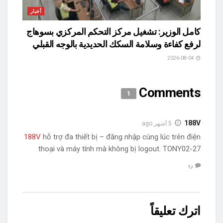
أخبار
كامل الوزير: تشغيل مركز التحكم المركزي بسوهاج
لرفع كفاءة وسلامة السكك الحديدية بالوجه القبلي
2026-08-04
Comments
1
188V
5 أشهر ago
188V
hỗ trợ đa thiết bị – đăng nhập cùng lúc trên điện
thoại và máy tính mà không bị logout. TONY02-27
رد
اترك تعليقاً