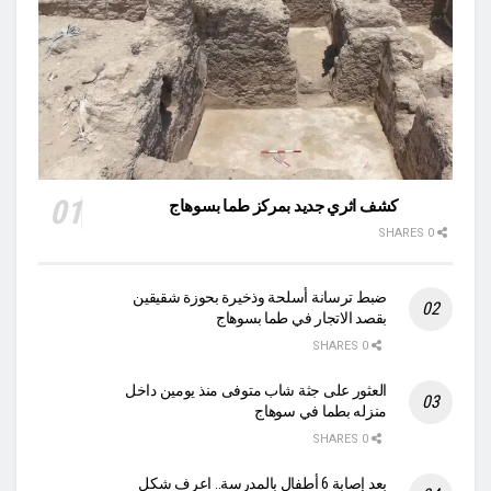
كشف اثري جديد بمركز طما بسوهاج
0 SHARES
ضبط ترسانة أسلحة وذخيرة بحوزة شقيقين
بقصد الاتجار في طما بسوهاج
0 SHARES
العثور على جثة شاب متوفى منذ يومين داخل
منزله بطما في سوهاج
0 SHARES
بعد إصابة 6 أطفال بالمدرسة.. اعرف شكل