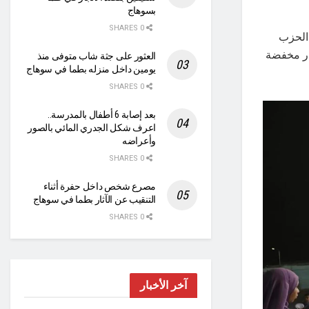
بسوهاج
0 SHARES
الحزب
ار مخفضة
العثور على جثة شاب متوفى منذ
يومين داخل منزله بطما في سوهاج
0 SHARES
بعد إصابة 6 أطفال بالمدرسة..
اعرف شكل الجدري المائي بالصور
وأعراضه
0 SHARES
مصرع شخص داخل حفرة أثناء
التنقيب عن الآثار بطما في سوهاج
0 SHARES
آخر الأخبار