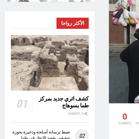
الأكثر رواجا
كشف اثري جديد بمركز
طما بسوهاج
0 SHARES
0
SHARES
V
ضبط ترسانة أسلحة وذخيرة بحوزة
شقيقين بقصد الاتجار في طما