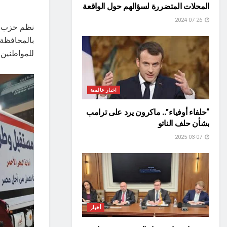
المحلات المتضررة لسؤالهم حول الواقعة
2024-07-26
نظم حزب م
بالمحافظة
للمواطنين 
اخبار عالمية
“حلفاء أوفياء”.. ماكرون يرد على ترامب
بشأن حلف الناتو
2025-03-07
أخبار