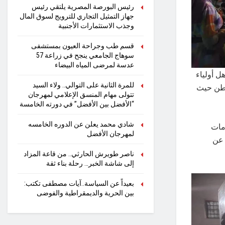
رئيس البورصة المصرية يلتقي رئيس
جهاز التمثيل التجاري للترويج لسوق المال
وجذب الاستثمارات الأجنبية
قسم طب وجراحة العيون بمستشفى
سوهاج الجامعي ينجح في زراعة 57
عدسة لمرضى المياه البيضاء
ل أولياء
للمرة الثانية على التوالي.. ولاء السيد
وطن حيث
تتولى مهام المنسق الإعلامي لمهرجان
“الأفضل بين الأفضل” في دورته الخامسة
شادي محمد يعلن عن الدوره الخامسه
مات
لمهرجان الأفضل
 عن
ناصر طويرش الحارثي.. من قاعة المزاد
إلى شاشة الخبر… رحلة بناء ثقة
بعيداً عن السياسة..آيات مصطفى تكتب:
بين الحرية والديمقراطية والفوضى