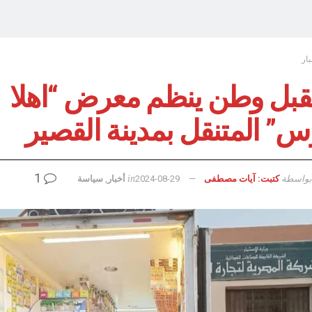
بار
بل وطن ينظم معرض “اهلا
س” المتنقل بمدينة القصير
1
بواسطة
in
كتبت: آيات مصطفى
2024-08-29
أخبار
,
سياسة