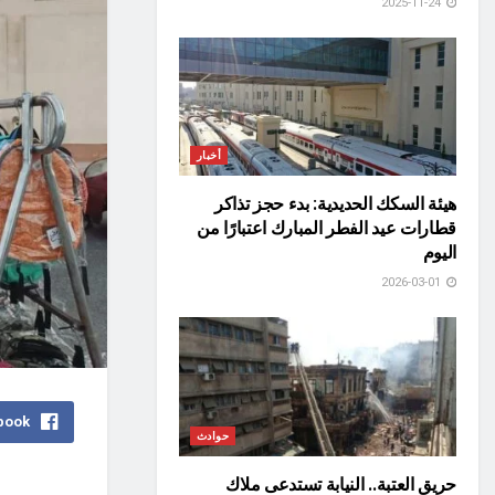
2025-11-24
أخبار
هيئة السكك الحديدية: بدء حجز تذاكر
قطارات عيد الفطر المبارك اعتبارًا من
اليوم
2026-03-01
book
حوادث
حريق العتبة.. النيابة تستدعى ملاك