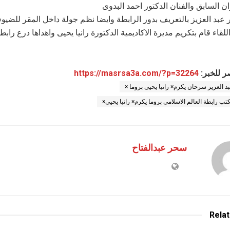
ن السابق والفنان الدكتور احمد البدوى
ر عبد العزيز بالتعريف بدور الرابطة وايضا نظم جولة داخل المقر للضي
للقاء قام بتكريم مديرة الاكاديمية الدكتورة رانيا يحيى واهداها درع رابط
ر للخبر:
https://masrsa3a.com/?p=32264
بد العزيز سرحان يكرم× رانيا يحيى بروما ×
تب رابطة العالم الاسلامى بروما يكرم× رانيا يحيى×
سحر عبدالفتاح
Rela