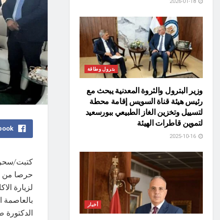
2026-01-18
بترول وطاقة
وزير البترول والثروة المعدنية يبحث مع
رئيس هيئة قناة السويس إقامة محطة
لتسييل وتخزين الغاز الطبيعي ببورسعيد
لتموين قاطرات الهيئة
book
2025-10-16
كتبت/سحرع
حرصا من ال
لزيارة الاك
بالعاصمة ال
أخبار
الدكتورة ص