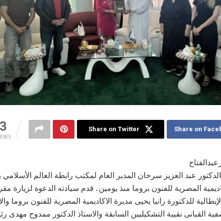
3
Share on Twitter
Share on Face
IEWS
بدالفتاح
دكتور عبد العزيز سرحان المدير العام لمكتب رابطة العالم الأسلامي ب
اديمية المصرية للفنون بروما منذ يومين . قدم سيادته الدعوة لزيارة مقر
إيطالية للدكتورة رانيا يحيى مديرة الاكاديمية المصرية للفنون بروما وال
فية القبانى نقيبة التشكيليين السابقة والاستاذ الدكتور ممدوح مهدى ر