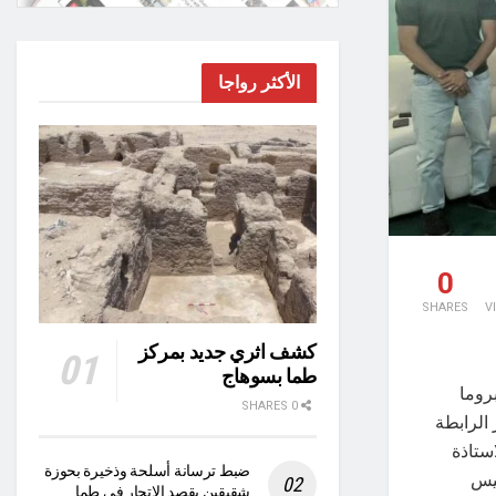
الأكثر رواجا
0
SHARES
V
كشف اثري جديد بمركز
طما بسوهاج
روما
0 SHARES
 الرابطة
استاذة
ضبط ترسانة أسلحة وذخيرة بحوزة
ئيس
شقيقين بقصد الاتجار في طما