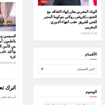
رياضة
الوداد المغربي يعلن إنهاء التعاقد مع
الجنوب إفريقي رولاني موكوينا المدير
الفني للفريق عقب انتهاء الدوري
المغربي.
2025-04-29
السيسي ومل
بالعلمين: أ
من الأمن ا
وتأكيد عل
الأقسام
غزة
2026-08-06
الأقسام
اختر التصنيف
اترك تعل
الوسوم
لن يتم نشر ع
مصر الساعة
موقع مصر الساعة