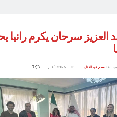
بار
د العزيز سرحان يكرم رانيا ي
0
بواسطة
in
سحر عبدالفتاح
2025-05-31
أخبار