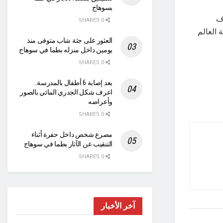
بسوهاج
وف
0 SHARES
ة العالم
العثور على جثة شاب متوفى منذ
يومين داخل منزله بطما في سوهاج
0 SHARES
بعد إصابة 6 أطفال بالمدرسة..
اعرف شكل الجدري المائي بالصور
وأعراضه
0 SHARES
مصرع شخص داخل حفرة أثناء
التنقيب عن الآثار بطما في سوهاج
0 SHARES
آخر الأخبار