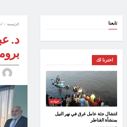
تابعنا
الرئيسية
أخ
د. عب
بروما
اخترنا لك
حوادث
انتشال جثة عامل غرق في نهر النيل
بمنشأة القناطر