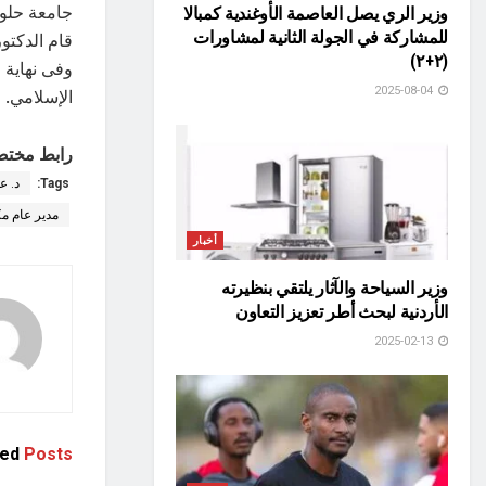
جامعة حلوا
وزير الري يصل العاصمة الأوغندية كمبالا
للمشاركة في الجولة الثانية لمشاورات
قام الدكتو
(٢+٢)
وفى نهاية ا
2025-08-04
الإسلامي.
رابط مختص
Tags:
د. ع
مدير عام مك
أخبار
وزير السياحة والآثار يلتقي بنظيرته
الأردنية لبحث أطر تعزيز التعاون
2025-02-13
ted
Posts