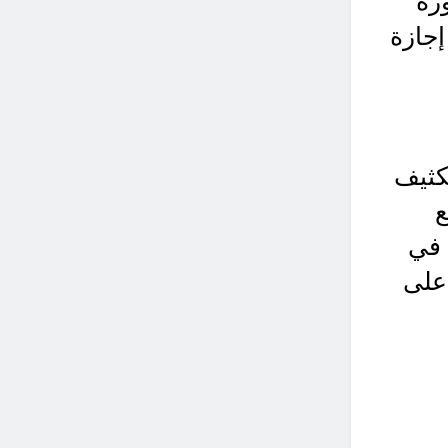
رة
إجازة
كثيف
ع
 في
 على