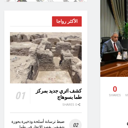
الأكثر رواجا
0
كشف اثري جديد بمركز
SHARES
V
طما بسوهاج
0 SHARES
ضبط ترسانة أسلحة وذخيرة بحوزة
شقيقين بقصد الاتجار في طما