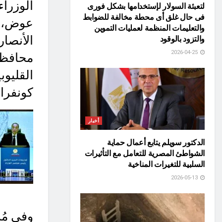
الوزرا
لتعبئة السولار لإستخدامها بشكل فورى
فى حال غلق أى محطة مخالفة للضوابط
عوض، وز
والتعليمات المنظمة لعمليات التموين
الأنصار
والتزود بالوقود
2026-04-25
محافظ 
القليوب
كونفرا
أخبار
الدكتور سويلم يتابع أعمال حماية
الشواطئ المصرية للتعامل مع التأثيرات
السلبية للتغيرات المناخية
2026-05-13
وفي مُس