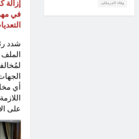
إزالة ك
وفاء الدرمللى
في مهد
التعديا
شدد رئ
الملف 
لمُخالف
الجهات 
أي مخا
اللازمة
على الأ