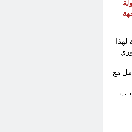
لة
هة
لهذا
وري
مل مع
يات