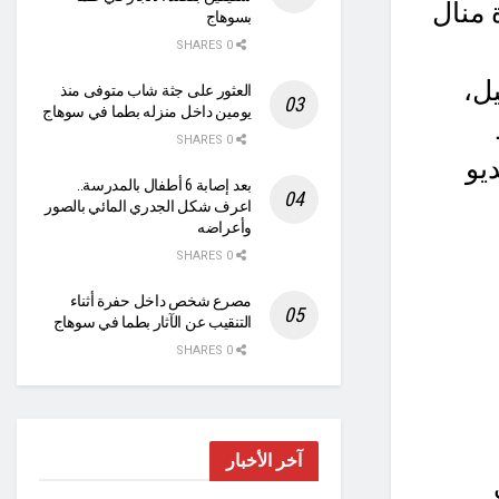
 منال
بسوهاج
0 SHARES
ل،
العثور على جثة شاب متوفى منذ
يومين داخل منزله بطما في سوهاج
0 SHARES
يو
بعد إصابة 6 أطفال بالمدرسة..
اعرف شكل الجدري المائي بالصور
وأعراضه
0 SHARES
مصرع شخص داخل حفرة أثناء
التنقيب عن الآثار بطما في سوهاج
0 SHARES
آخر الأخبار