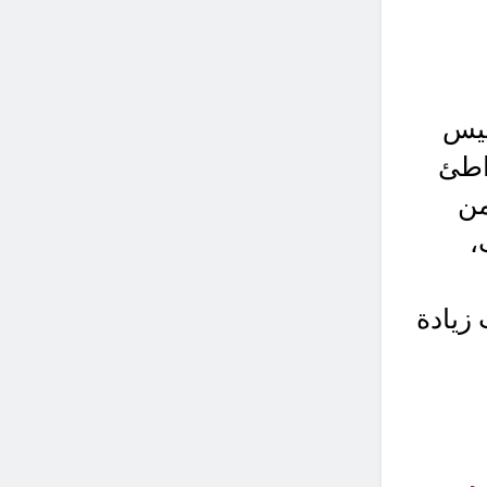
ئيس
واطئ
من
،
 زيادة