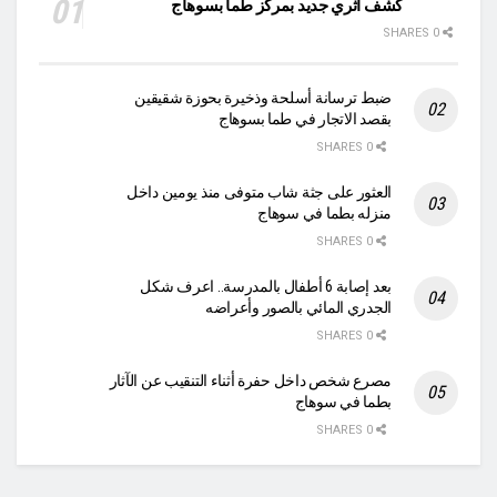
كشف اثري جديد بمركز طما بسوهاج
0 SHARES
ضبط ترسانة أسلحة وذخيرة بحوزة شقيقين
بقصد الاتجار في طما بسوهاج
0 SHARES
العثور على جثة شاب متوفى منذ يومين داخل
منزله بطما في سوهاج
0 SHARES
بعد إصابة 6 أطفال بالمدرسة.. اعرف شكل
الجدري المائي بالصور وأعراضه
0 SHARES
مصرع شخص داخل حفرة أثناء التنقيب عن الآثار
بطما في سوهاج
0 SHARES