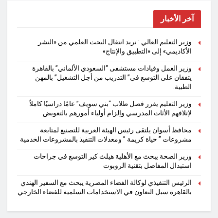
آخر الأخبار
وزير التعليم العالي : نريد انتقال البحث العلمي من «النشر
الأكاديمي» إلى «التطبيق والإنتاج»
وزير العمل وقيادات مستشفى “السعودي الألماني” بالقاهرة
يتفقان على التوسع في” التدريب من أجل التشغيل” بالمهن
الطبية.
وزير التعليم يقرر فصل طلاب “بني سويف” عامًا دراسيًا كاملاً
لإتلافهم الأثاث المدرسي وإلزام أولياء أمورهم بالتعويض
محافظ أسوان يلتقى رئيس الهيئة العربية للتصنيع لمتابعة
مشروعات ” حياة كريمة ” ومعدلات التنفيذ بالمشروعات الخدمية
وزير الصحة يبحث مع الأهلية هيلث كير التوسع في جراحات
استبدال المفاصل بتقنية الروبوت
الرئيس التنفيذي لوكالة الفضاء المصرية يبحث مع السفير الهندي
بالقاهرة سبل التعاون في الاستخدامات السلمية للفضاء الخارجي