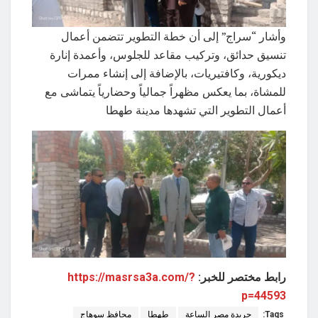
وأشار “سراج” إلى أن خطة التطوير تتضمن أعمال
تنسيق حدائق، وتركيب مقاعد للجلوس، وأعمدة إنارة
ديكورية، وكافتيريات، بالإضافة إلى إنشاء ممرات
للمشاة، بما يعكس مظهراً جمالياً وحضارياً يتماشى مع
أعمال التطوير التي تشهدها مدينة طهطا
رابط مختصر للخبر:
https://masrsa3a.com/?
p=44593
Tags:
جريدة مصر الساعة
طهطا
محافظ سوهاج